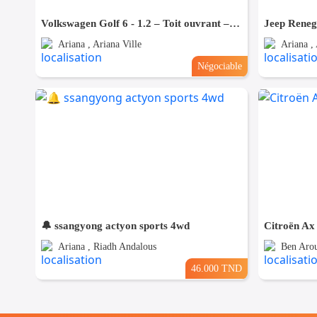
Volkswagen Golf 6 - 1.2 – Toit ouvrant – Très bien équipée - Tel 98479647
Ariana , Ariana Ville
Ariana , 
Négociable
🔔 ssangyong actyon sports 4wd
Citroën Ax 
Ariana , Riadh Andalous
Ben Aro
46.000 TND