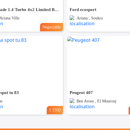
Jeep Renegade 1.4 Turbo 4x2 Limited BVA - TEL98479647
Ford ecosport
Ariana Ville
Ariana , Soukra
Négociable
spot tu 83
Peugeot 407
us
Ben Arous , El Mourouj
1 TND