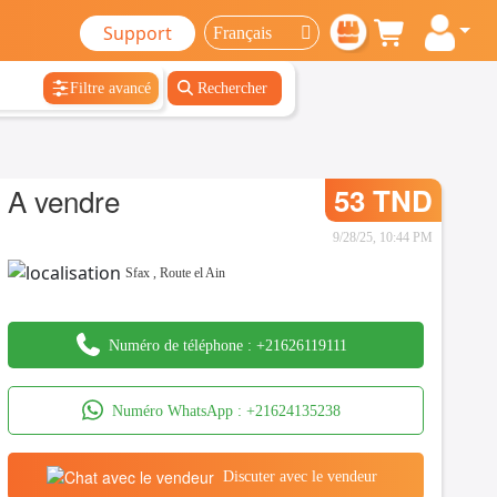
Support
Filtre avancé
Rechercher
A vendre
53 TND
9/28/25, 10:44 PM
Sfax
,
Route el Ain
Numéro de téléphone :
+21626119111
Numéro WhatsApp :
+21624135238
Discuter avec le vendeur