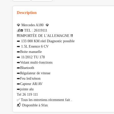
Description
💎 Mercedes A180 💎
💰☎️ TEL : 26119111
❗️❗️IMPORTÉE DE L'ALLEMAGNE ❗️❗️
➡️ 133 000 KM réel Diagnostic possible
➡️ 1.5L Essence 6 CV
➡️Boite manuelle
➡️ 11/2012 TU 178
➡️Volant multi-fonctions
➡️Bluetooth
➡️Régulateur de vitesse
➡️Feu led/xénon
➡️Capteur AR/AV
➡️jointe alu
Tel 26 119 111
✅ Tous les entretiens récemment fait .
📬 Disponible à Sfax