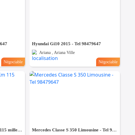
9647
Hyundai Gi10 2015 - Tel 98479647
Ariana , Ariana Ville
Négociable
Négociable
Land Rover Évoque 2.2L - Km 115 mille - Tel 98479647
Mercedes Classe S 350 Limousine - Tel 98479647