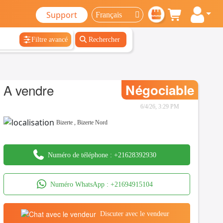
Support
Filtre avancé
Rechercher
A vendre
Négociable
6/4/26, 3:29 PM
Bizerte
,
Bizerte Nord
Numéro de téléphone :
+21628392930
Numéro WhatsApp :
+21694915104
Discuter avec le vendeur