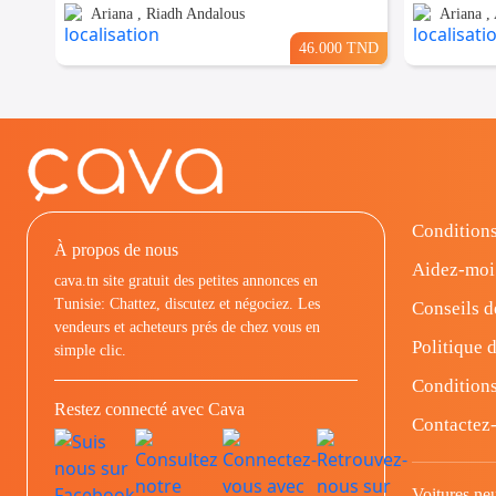
Ariana , Riadh Andalous
Ariana , 
46.000 TND
Conditions
À propos de nous
Aidez-moi
cava.tn site gratuit des petites annonces en
Tunisie: Chattez, discutez et négociez. Les
Conseils d
vendeurs et acheteurs prés de chez vous en
Politique d
simple clic.
Conditions
Restez connecté avec Cava
Contactez
Voitures ne