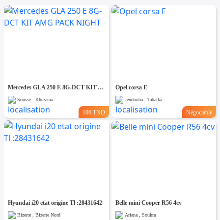
Mercedes GLA 250 E 8G-DCT KIT AMG PACK NIGHT
Opel corsa E
Sousse , Khezama
Jendouba , Tabarka
106 TND
Négociable
Hyundai i20 etat origine Tl :28431642
Belle mini Cooper R56 4cv
Bizerte , Bizerte Nord
Ariana , Soukra