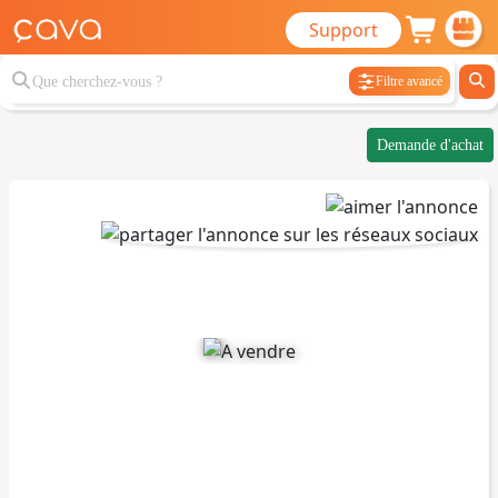
Support
Filtre avancé
Demande d'achat