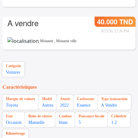
40.000 TND
A vendre
6/25/26, 12:26 PM
Monastir
,
Monastir ville
Catégorie
Voitures
Caractéristiques
Marque de voiture
Model
Année
Carburant
Type transaction
Toyota
Autres
2022
Essence
A Vendre
Etat
Boîte de vitesse
Couleur
Puissance fiscale
Cylindrée
Occasion
Manuelle
blanc
5
1.2
Kilométrage