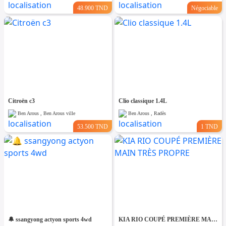
48.900 TND
Négociable
Citroën c3
Clio classique 1.4L
Ben Arous , Ben Arous ville
Ben Arous , Radès
53.500 TND
1 TND
🔔 ssangyong actyon sports 4wd
KIA RIO COUPÉ PREMIÈRE MAIN TRÈS PROPRE