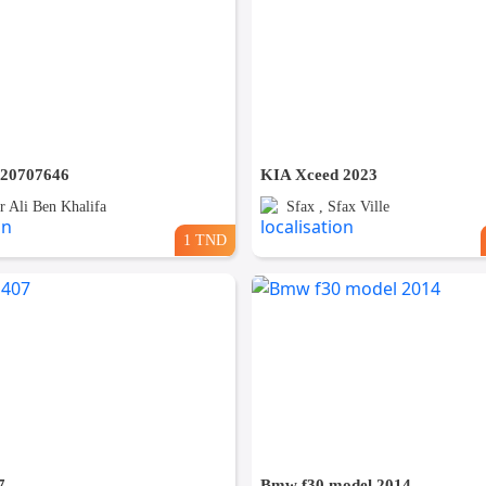
a 20707646
KIA Xceed 2023
ir Ali Ben Khalifa
Sfax , Sfax Ville
1 TND
7
Bmw f30 model 2014