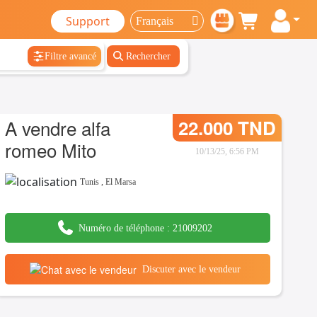
Support
Filtre avancé
Rechercher
A vendre alfa
22.000 TND
romeo Mito
10/13/25, 6:56 PM
Tunis
,
El Marsa
Numéro de téléphone :
21009202
Discuter avec le vendeur