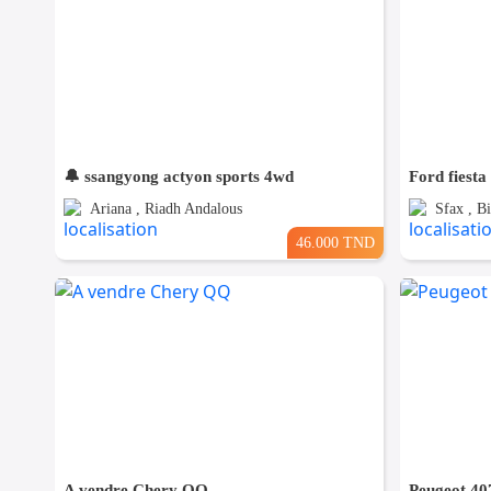
🔔 ssangyong actyon sports 4wd
Ford fiest
Ariana , Riadh Andalous
Sfax , B
46.000 TND
A vendre Chery QQ
Peugeot 40