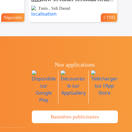
Tunis , Sidi Daoud
Négociable
1 TND
Nos applications
Bannières publicitaires