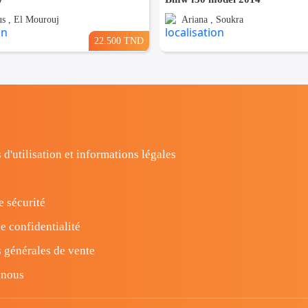
s , El Mourouj
Ariana , Soukra
22.500 TND
 d'utilisation et informations légales
e sécurité
e confidentialité
 générales de vente
-nous