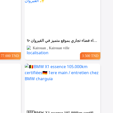
✨ للّكراء فضاء تجاري بموقع متميز في القيروان ✨
Kairouan , Kairouan ville
77.000 TND
3.500 TND
🇧🇪BMW X1 essence 105.000km certifiées🇩🇪 1ere main / entretien chez BMW charguia