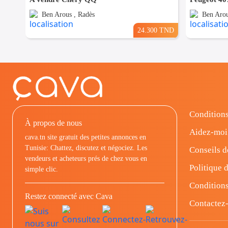
Ben Arous , Radès
Ben Arou
24.300 TND
Conditions
À propos de nous
Aidez-moi
cava.tn site gratuit des petites annonces en
Tunisie: Chattez, discutez et négociez. Les
Conseils d
vendeurs et acheteurs prés de chez vous en
Politique d
simple clic.
Conditions
Restez connecté avec Cava
Contactez