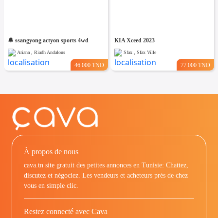
🔔 ssangyong actyon sports 4wd
KIA Xceed 2023
Ariana , Riadh Andalous
Sfax , Sfax Ville
46.000 TND
77.000 TND
À propos de nous
cava.tn site gratuit des petites annonces en Tunisie: Chattez,
discutez et négociez. Les vendeurs et acheteurs prés de chez
vous en simple clic.
Restez connecté avec Cava