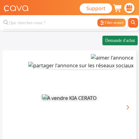
Support
Filtre avancé
Demande d'achat