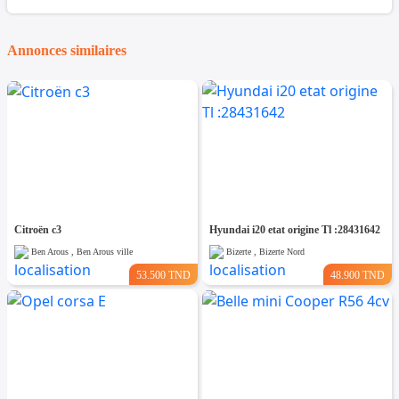
Annonces similaires
Citroën c3
Hyundai i20 etat origine Tl :28431642
Ben Arous , Ben Arous ville
Bizerte , Bizerte Nord
53.500 TND
48.900 TND