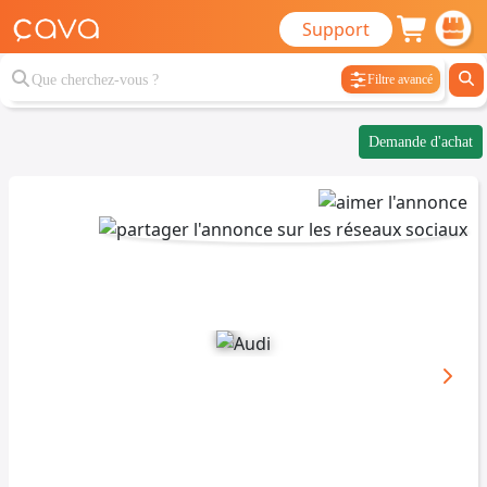
Support
Filtre avancé
Demande d'achat