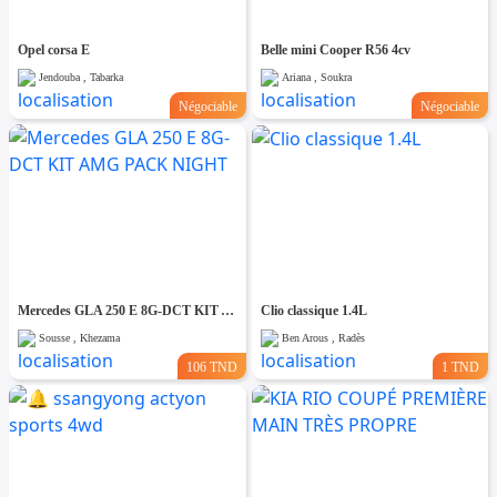
Opel corsa E
Belle mini Cooper R56 4cv
Jendouba , Tabarka
Ariana , Soukra
Négociable
Négociable
Mercedes GLA 250 E 8G-DCT KIT AMG PACK NIGHT
Clio classique 1.4L
Sousse , Khezama
Ben Arous , Radès
106 TND
1 TND