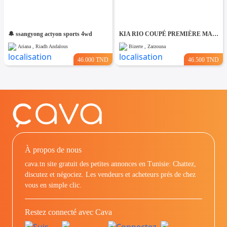
🔔 ssangyong actyon sports 4wd
KIA RIO COUPÉ PREMIÈRE MAIN TRÈS PROPRE
Ariana , Riadh Andalous
Bizerte , Zarzouna
46.000 TND
46.500 TND
À propos de nous
cava.tn site gratuit des petites annonces en Tunisie: Chattez,
discutez et négociez. Les vendeurs et acheteurs prés de chez
vous en simple clic.
Restez connecté avec Cava