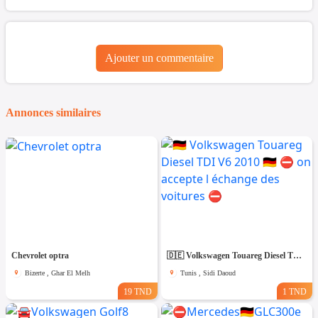
Ajouter un commentaire
Annonces similaires
Chevrolet optra
🇩🇪 Volkswagen Touareg Diesel TDI V6 2010 🇩🇪 ⛔️ on accepte l échange des voitures ⛔️
Bizerte , Ghar El Melh
Tunis , Sidi Daoud
19 TND
1 TND