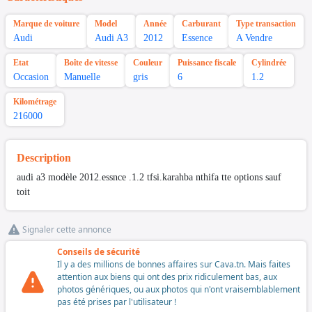
Marque de voiture
Model
Année
Carburant
Type transaction
Audi
Audi A3
2012
Essence
A Vendre
Etat
Boîte de vitesse
Couleur
Puissance fiscale
Cylindrée
Occasion
Manuelle
gris
6
1.2
Kilométrage
216000
Description
audi a3 modèle 2012.essnce .1.2 tfsi.karahba nthifa tte options sauf
toit
Signaler cette annonce
Conseils de sécurité
Il y a des millions de bonnes affaires sur Cava.tn. Mais faites
attention aux biens qui ont des prix ridiculement bas, aux
photos génériques, ou aux photos qui n'ont vraisemblablement
pas été prises par l'utilisateur !