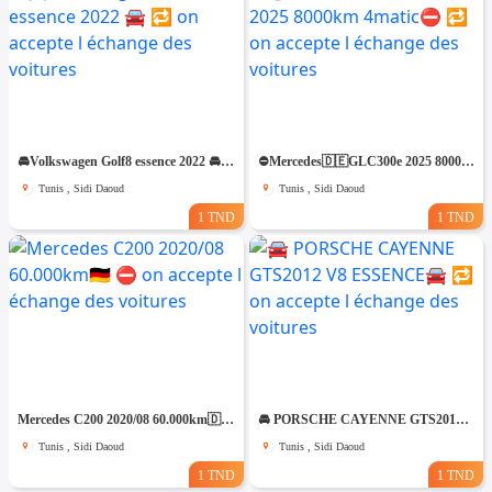
🚘Volkswagen Golf8 essence 2022 🚘 🔁 on accepte l échange des voitures
⛔️Mercedes🇩🇪GLC300e 2025 8000km 4matic⛔️ 🔁 on accepte l échange des voitures
Tunis , Sidi Daoud
Tunis , Sidi Daoud
1 TND
1 TND
Mercedes C200 2020/08 60.000km🇩🇪 ⛔️ on accepte l échange des voitures
🚘 PORSCHE CAYENNE GTS2012 V8 ESSENCE🚘 🔁 on accepte l échange des voitures
Tunis , Sidi Daoud
Tunis , Sidi Daoud
1 TND
1 TND