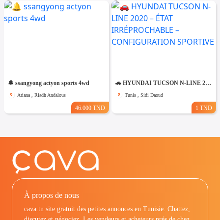
🔔 ssangyong actyon sports 4wd
🚗 HYUNDAI TUCSON N-LINE 2020 – ÉTAT IRRÉPROCHABLE – CONFIGURATION SPORTIVE
Ariana , Riadh Andalous
Tunis , Sidi Daoud
46.000 TND
1 TND
À propos de nous
cava.tn site gratuit des petites annonces en Tunisie: Chattez,
discutez et négociez. Les vendeurs et acheteurs prés de chez