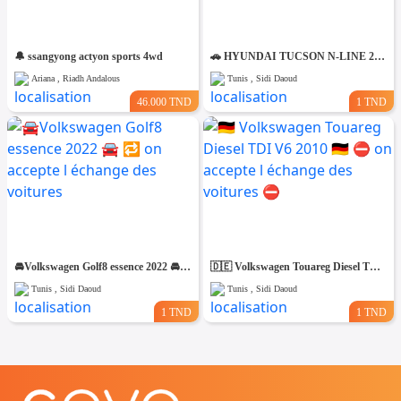
🔔 ssangyong actyon sports 4wd
🚗 HYUNDAI TUCSON N-LINE 2020 – ÉTAT IRRÉPROCHABLE – CONFIGURATION SPORTIVE
Ariana , Riadh Andalous
Tunis , Sidi Daoud
46.000 TND
1 TND
🚘Volkswagen Golf8 essence 2022 🚘 🔁 on accepte l échange des voitures
🇩🇪 Volkswagen Touareg Diesel TDI V6 2010 🇩🇪 ⛔️ on accepte l échange des voitures ⛔️
Tunis , Sidi Daoud
Tunis , Sidi Daoud
1 TND
1 TND