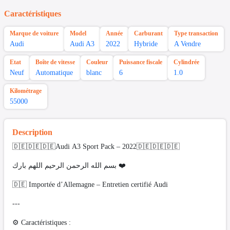
Caractéristiques
Marque de voiture
Model
Année
Carburant
Type transaction
Audi
Audi A3
2022
Hybride
A Vendre
Etat
Boîte de vitesse
Couleur
Puissance fiscale
Cylindrée
Neuf
Automatique
blanc
6
1.0
Kilométrage
55000
Description
🇩🇪🇩🇪🇩🇪Audi A3 Sport Pack – 2022🇩🇪🇩🇪🇩🇪
بسم الله الرحمن الرحيم اللهم بارك ❤️
🇩🇪 Importée d’Allemagne – Entretien certifié Audi
---
⚙️ Caractéristiques :