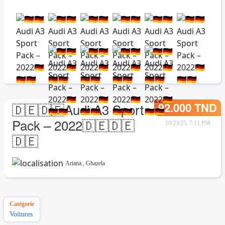
92.000 TND
🇩🇪🇩🇪Audi A3 Sport
Pack – 2022🇩🇪🇩🇪
10/23/25, 7:11 PM
🇩🇪
Ariana
,
Ghazela
Catégorie
Voitures