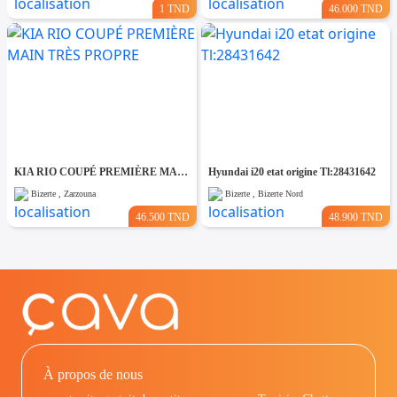
1 TND
46.000 TND
KIA RIO COUPÉ PREMIÈRE MAIN TRÈS PROPRE
Hyundai i20 etat origine Tl:28431642
Bizerte , Zarzouna
Bizerte , Bizerte Nord
46.500 TND
48.900 TND
À propos de nous