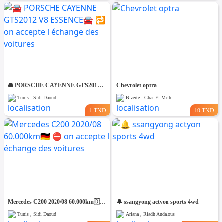
🚘 PORSCHE CAYENNE GTS2012 V8 ESSENCE🚘 🔁 on accepte l échange des voitures
Chevrolet optra
Tunis , Sidi Daoud
Bizerte , Ghar El Melh
1 TND
19 TND
Mercedes C200 2020/08 60.000km🇩🇪 ⛔️ on accepte l échange des voitures
🔔 ssangyong actyon sports 4wd
Tunis , Sidi Daoud
Ariana , Riadh Andalous