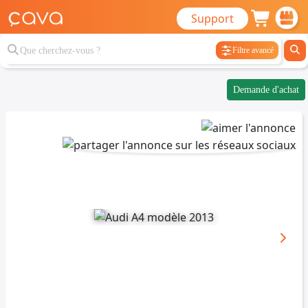
Support
Filtre avancé
Demande d'achat