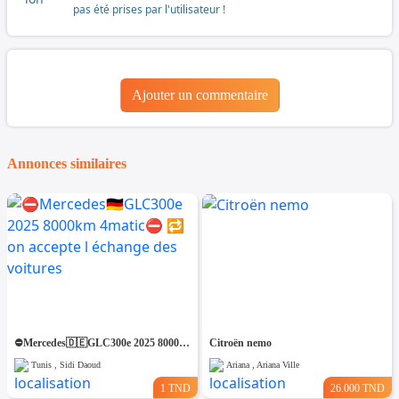
pas été prises par l'utilisateur !
Ajouter un commentaire
Annonces similaires
⛔️Mercedes🇩🇪GLC300e 2025 8000km 4matic⛔️ 🔁 on accepte l échange des voitures
Citroën nemo
Tunis , Sidi Daoud
Ariana , Ariana Ville
1 TND
26.000 TND