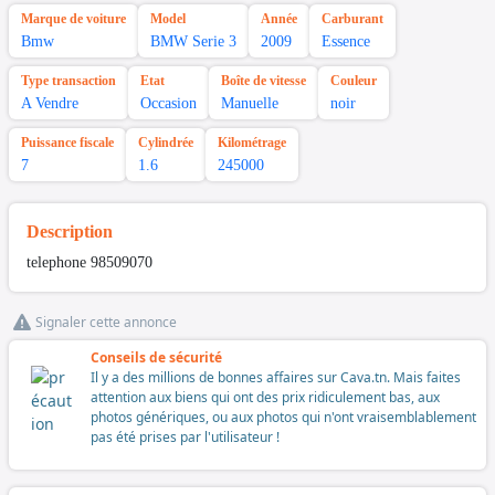
Marque de voiture
Model
Année
Carburant
Bmw
BMW Serie 3
2009
Essence
Type transaction
Etat
Boîte de vitesse
Couleur
A Vendre
Occasion
Manuelle
noir
Puissance fiscale
Cylindrée
Kilométrage
7
1.6
245000
Description
telephone 98509070
Signaler cette annonce
Conseils de sécurité
Il y a des millions de bonnes affaires sur Cava.tn. Mais faites
attention aux biens qui ont des prix ridiculement bas, aux
photos génériques, ou aux photos qui n'ont vraisemblablement
pas été prises par l'utilisateur !