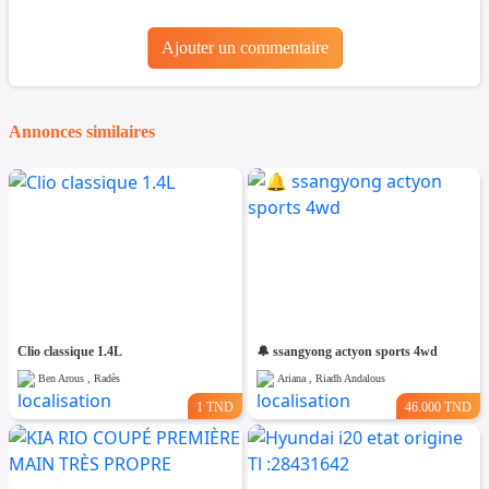
Ajouter un commentaire
Annonces similaires
Clio classique 1.4L
🔔 ssangyong actyon sports 4wd
Ben Arous , Radès
Ariana , Riadh Andalous
1 TND
46.000 TND