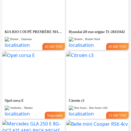
KIA RIO COUPÉ PREMIÈRE MAIN TRÈS PROPRE
Hyundai i20 etat origine Tl :28431642
Bizerte , Zarzouna
Bizerte , Bizerte Nord
46.500 TND
48.900 TND
Opel corsa E
Citroën c3
Jendouba , Tabarka
Ben Arous , Ben Arous ville
Négociable
53.500 TND