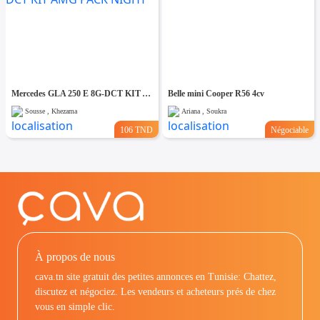
Mercedes GLA 250 E 8G-DCT KIT AMG PACK NIGHT
Belle mini Cooper R56 4cv
Sousse , Khezama
Ariana , Soukra
106 TND
Négociable
À propos de nous
cava.tn site gratuit des petites annonces en Tunisie: Chattez,
discutez et négociez. Les vendeurs et acheteurs prés de chez
vous en simple clic.