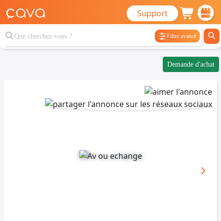
Support
Filtre avancé
Demande d'achat