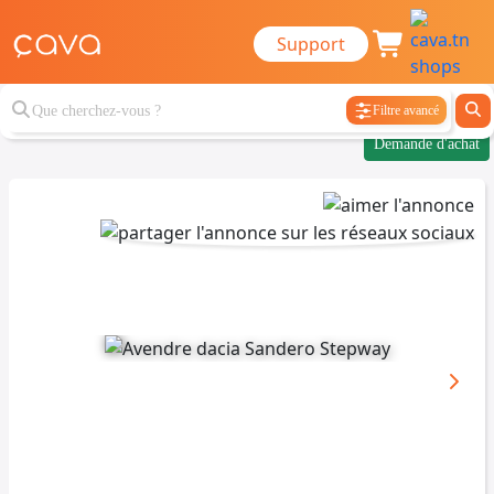
Support
Filtre avancé
Demande d'achat