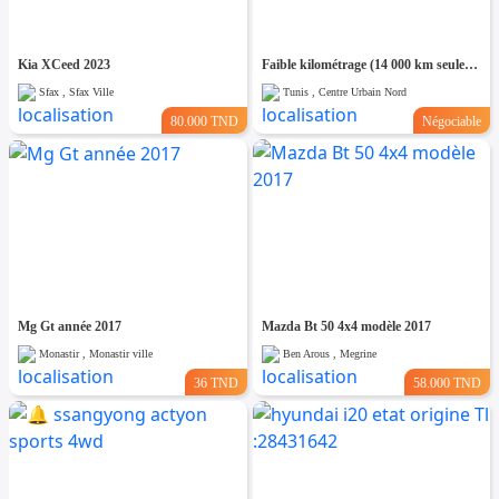
Kia XCeed 2023
Faible kilométrage (14 000 km seulement
Sfax , Sfax Ville
Tunis , Centre Urbain Nord
80.000 TND
Négociable
Mg Gt année 2017
Mazda Bt 50 4x4 modèle 2017
Monastir , Monastir ville
Ben Arous , Megrine
36 TND
58.000 TND