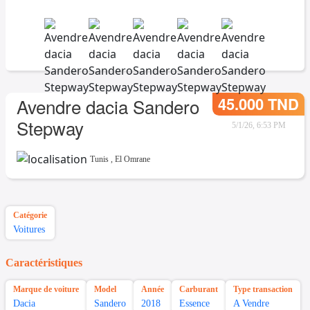
45.000 TND
Avendre dacia Sandero
Stepway
5/1/26, 6:53 PM
Tunis
,
El Omrane
Catégorie
Voitures
Caractéristiques
Marque de voiture
Model
Année
Carburant
Type transaction
Dacia
Sandero
2018
Essence
A Vendre