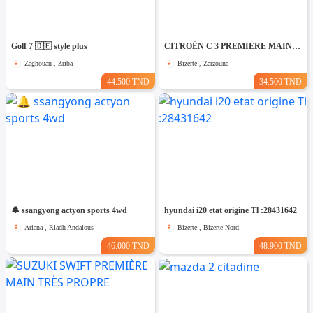
Golf 7 🇩🇪 style plus
CITROËN C 3 PREMIÈRE MAIN TRÈS PROPRE
Zaghouan , Zriba
Bizerte , Zarzouna
44.500 TND
34.500 TND
🔔 ssangyong actyon sports 4wd
hyundai i20 etat origine Tl :28431642
Ariana , Riadh Andalous
Bizerte , Bizerte Nord
46.000 TND
48.900 TND