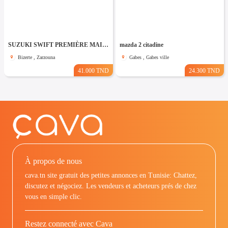
SUZUKI SWIFT PREMIÈRE MAIN TRÈS PROPRE
mazda 2 citadine
Bizerte , Zarzouna
Gabes , Gabes ville
41.000 TND
24.300 TND
À propos de nous
cava.tn site gratuit des petites annonces en Tunisie: Chattez,
discutez et négociez. Les vendeurs et acheteurs prés de chez
vous en simple clic.
Restez connecté avec Cava