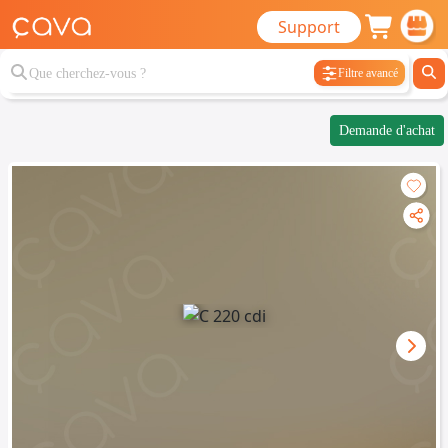
Support
Filtre avancé
Demande d'achat