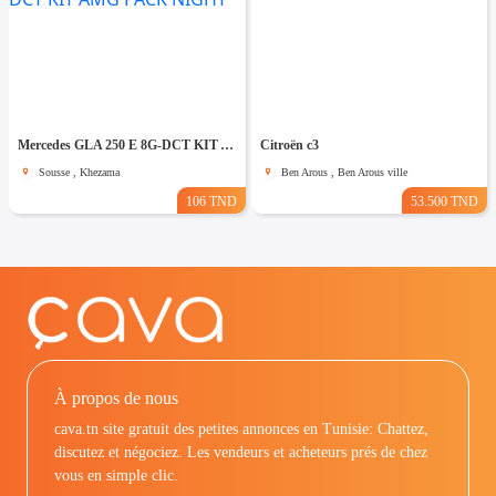
Mercedes GLA 250 E 8G-DCT KIT AMG PACK NIGHT
Citroën c3
Sousse , Khezama
Ben Arous , Ben Arous ville
106 TND
53.500 TND
À propos de nous
cava.tn site gratuit des petites annonces en Tunisie: Chattez,
discutez et négociez. Les vendeurs et acheteurs prés de chez
vous en simple clic.