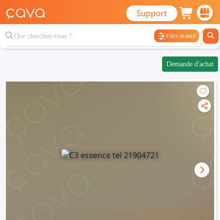
Support
Filtre avancé
Demande d'achat