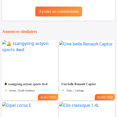
Ajouter un commentaire
Annonces similaires
🔔 ssangyong actyon sports 4wd
Une belle Renault Captur
Ariana , Riadh Andalous
Tunis , Carthage
46.000 TND
39.000 TND