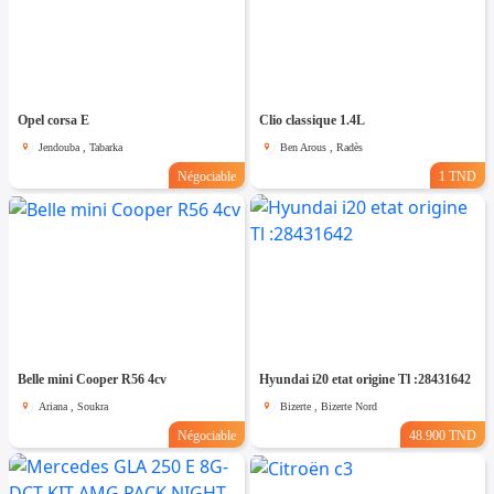
Opel corsa E
Clio classique 1.4L
Jendouba , Tabarka
Ben Arous , Radès
Négociable
1 TND
Belle mini Cooper R56 4cv
Hyundai i20 etat origine Tl :28431642
Ariana , Soukra
Bizerte , Bizerte Nord
Négociable
48.900 TND