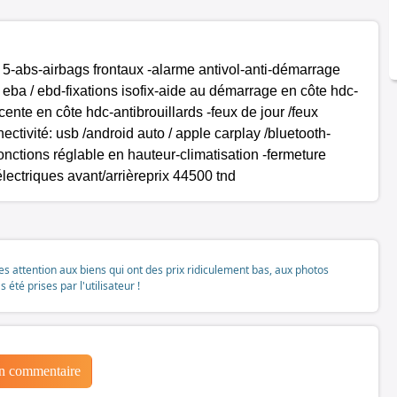
 5-abs-airbags frontaux -alarme antivol-anti-démarrage
 eba / ebd-fixations isofix-aide au démarrage en côte hdc-
ente en côte hdc-antibrouillards -feux de jour /feux
ectivité: usb /android auto / apple carplay /bluetooth-
fonctions réglable en hauteur-climatisation -fermeture
électriques avant/arrièreprix 44500 tnd
tes attention aux biens qui ont des prix ridiculement bas, aux photos
té prises par l'utilisateur !
un commentaire