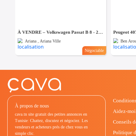
À VENDRE – Volkswagen Passat B 8 - 2021 - Tel 98479647
Peugeot 40
Ariana , Ariana Ville
Ben Arou
Négociable
Conditions
À propos de nous
Aidez-moi
cava.tn site gratuit des petites annonces en
Tunisie: Chattez, discutez et négociez. Les
Conseils d
vendeurs et acheteurs prés de chez vous en
Politique d
simple clic.