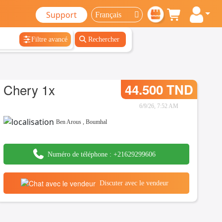
Support
Filtre avancé
Rechercher
Chery 1x
44.500 TND
6/9/26, 7:52 AM
Ben Arous
,
Boumhal
Numéro de téléphone :
+21629299606
Discuter avec le vendeur