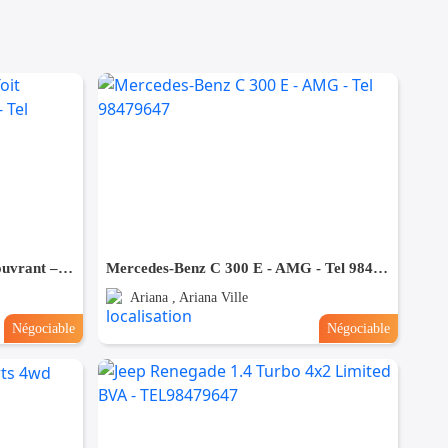
Volkswagen Golf 6 - 1.2 – Toit ouvrant – Très bien équipée - Tel 98479647
Mercedes-Benz C 300 E - AMG - Tel 98479647
Ariana , Ariana Ville
Négociable
Négociable