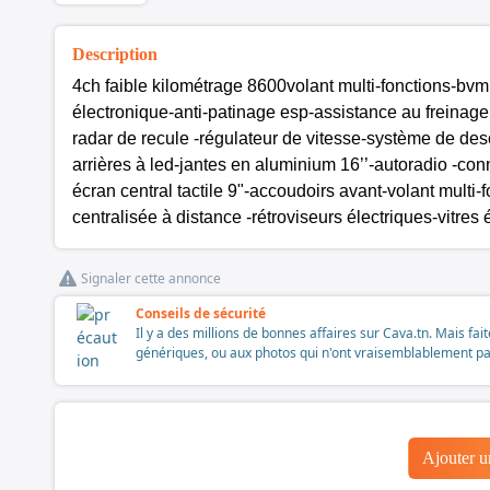
Description
4ch faible kilométrage 86
00
volant multi-fonctions-bvm
électronique-anti-patinage esp-assistance au freinage
radar de recule -régulateur de vitesse-système de desc
arrières à led-jantes en aluminium 16’’-autoradio -conn
écran central tactile 9"-accoudoirs avant-volant multi-
centralisée à distance -rétroviseurs électriques-vitres 
Signaler cette annonce
Conseils de sécurité
Il y a des millions de bonnes affaires sur Cava.tn. Mais fai
génériques, ou aux photos qui n'ont vraisemblablement pas é
Ajouter 