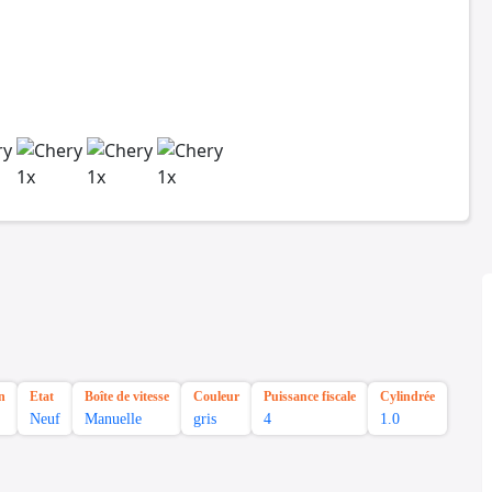
n
Etat
Boîte de vitesse
Couleur
Puissance fiscale
Cylindrée
Neuf
Manuelle
gris
4
1.0