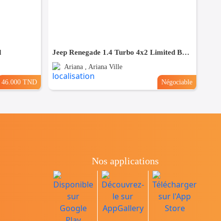
d
Jeep Renegade 1.4 Turbo 4x2 Limited BVA - TEL98479647
Ariana , Ariana Ville
46.000 TND
Négociable
Nos applications