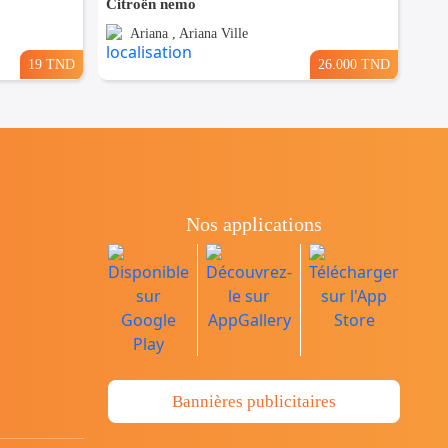
Citroën nemo
Ariana , Ariana Ville
19 TND
26.000 TND
Nos applications
Bannières publicitaires