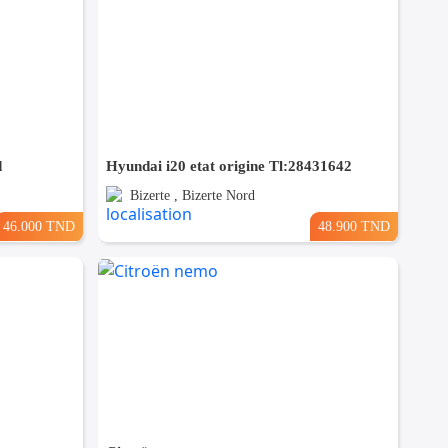
d
Hyundai i20 etat origine Tl:28431642
Bizerte , Bizerte Nord
46.000 TND
48.900 TND