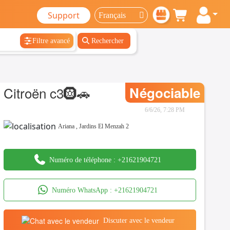
Support
Filtre avancé
Rechercher
Citroën c3🛞🚗
Négociable
6/6/26, 7:28 PM
Ariana
,
Jardins El Menzah 2
Numéro de téléphone :
+21621904721
Numéro WhatsApp :
+21621904721
Discuter avec le vendeur