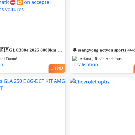
⛔️Mercedes🇩🇪GLC300e 2025 8000km 4matic⛔️ 🔁 on accepte l échange des voitures
🔔 ssangyong actyon sports 4w
Sidi Daoud
Ariana , Riadh Andalous
1 TND