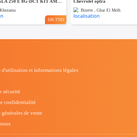
Mercedes GLA 250 E 8G-DCT KIT AMG PACK NIGHT
Chevrolet optra
 Khezama
Bizerte , Ghar El Melh
106 TND
 d'utilisation et informations légales
e sécurité
e confidentialité
 générales de vente
-nous