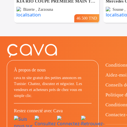
KIA RIO COUPÉ PREMIÈRE MAIN TRÈS PROPRE
Bizerte , Zarzouna
Sousse ,
46.500 TND
Conditions
À propos de nous
Aidez-moi
cava.tn site gratuit des petites annonces en
Tunisie: Chattez, discutez et négociez. Les
Conseils d
vendeurs et acheteurs prés de chez vous en
Politique d
simple clic.
Conditions
Restez connecté avec Cava
Contactez