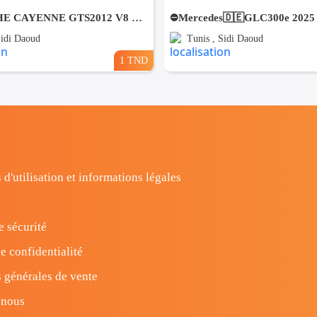
🚘 PORSCHE CAYENNE GTS2012 V8 ESSENCE🚘 🔁 on accepte l échange des voitures
Sidi Daoud
Tunis , Sidi Daoud
1 TND
 d'utilisation et informations légales
e sécurité
e confidentialité
 générales de vente
-nous