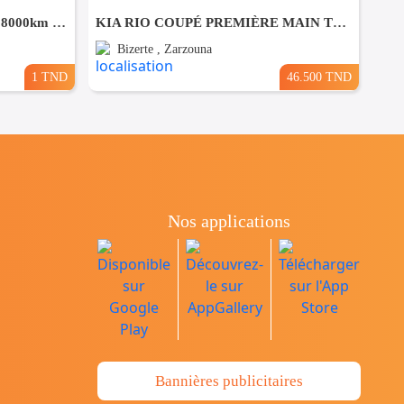
⛔️Mercedes🇩🇪GLC300e 2025 8000km 4matic⛔️ 🔁 on accepte l échange des voitures
KIA RIO COUPÉ PREMIÈRE MAIN TRÈS PROPRE
Bizerte , Zarzouna
1 TND
46.500 TND
Nos applications
Bannières publicitaires