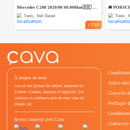
Mercedes C200 2020/08 60.000km🇩🇪 ⛔️ on accepte l échange des voitures
Tunis , Sidi Daoud
Tunis , 
1 TND
Conditions
À propos de nous
Aidez-moi
cava.tn site gratuit des petites annonces en
Tunisie: Chattez, discutez et négociez. Les
Conseils d
vendeurs et acheteurs prés de chez vous en
Politique d
simple clic.
Conditions
Restez connecté avec Cava
Contactez