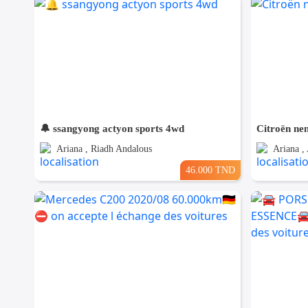
🔔 ssangyong actyon sports 4wd
Citroën ne
Ariana , Riadh Andalous
Ariana , 
46.000 TND