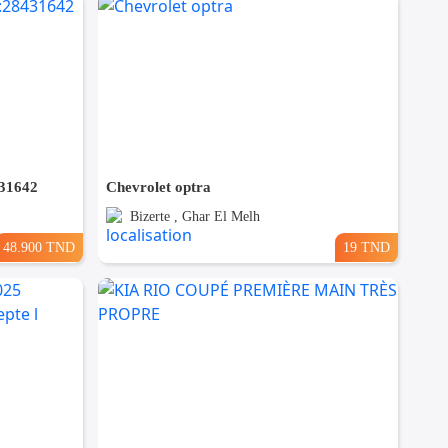
431642
Chevrolet optra
Bizerte , Ghar El Melh
48.900 TND
19 TND