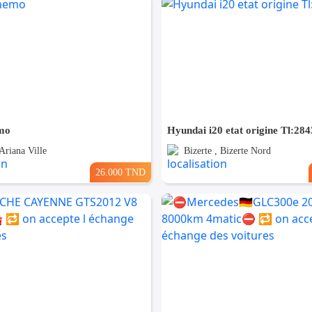
mo
Hyundai i20 etat origine Tl:28
Ariana Ville
Bizerte , Bizerte Nord
26.000 TND