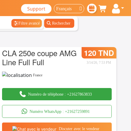
Support
Filtre avancé
Rechercher
CLA 250e coupe AMG
120 TND
Line Full Full
3/14/26, 7:53 PM
France
Numéro de téléphone :
+21627863833
Numéro WhatsApp :
+21627259891
Discuter avec le vendeur