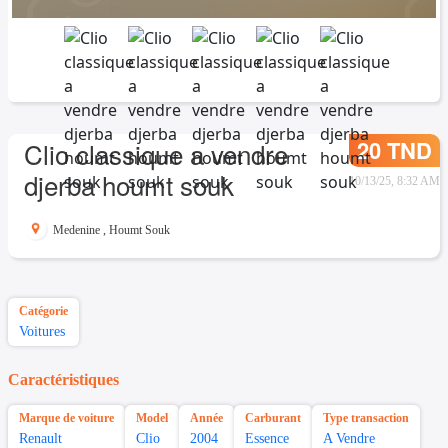
20 TND
Clio classique a vendre
djerba houmt souk
10/13/25, 8:32 AM
Medenine
,
Houmt Souk
Catégorie
Voitures
Caractéristiques
Marque de voiture
Model
Année
Carburant
Type transaction
Renault
Clio
2004
Essence
A Vendre