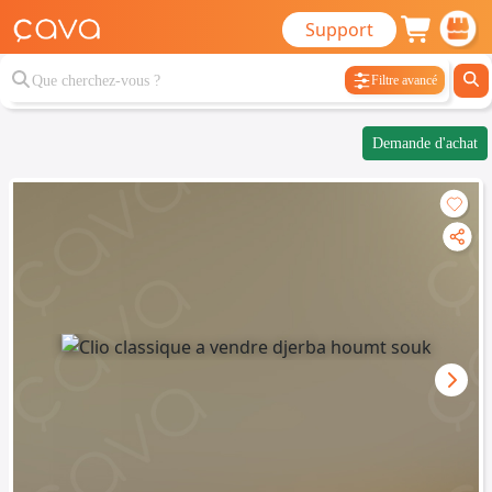
Support
Filtre avancé
Demande d'achat