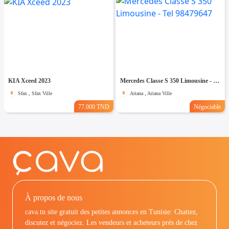
KIA Xceed 2023
Mercedes Classe S 350 Limousine - Tel 98479647
Sfax , Sfax Ville
Ariana , Ariana Ville
77.000 TND
Négociable
À propos de nous
cava.tn site gratuit des petites annonces en Tunisie: Chattez,
discutez et négociez. Les vendeurs et acheteurs prés de chez