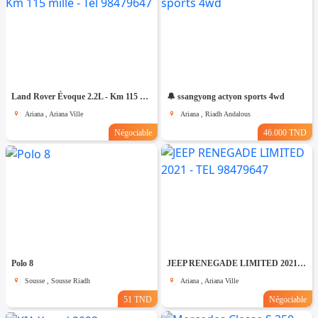
Land Rover Évoque 2.2L - Km 115 mille - Tel 98479647
🔔 ssangyong actyon sports 4wd
Ariana , Ariana Ville
Ariana , Riadh Andalous
Négociable
46.000 TND
Polo 8
JEEP RENEGADE LIMITED 2021 - TEL 98479647
Sousse , Sousse Riadh
Ariana , Ariana Ville
51 TND
Négociable