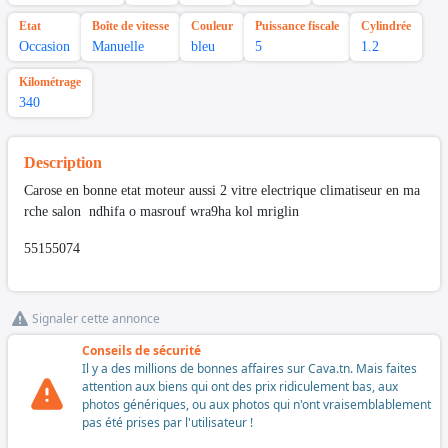
Etat
Boîte de vitesse
Couleur
Puissance fiscale
Cylindrée
Occasion
Manuelle
bleu
5
1.2
Kilométrage
340
Description
Carose en bonne etat moteur aussi 2 vitre electrique climatiseur en ma
rche salon ndhifa o masrouf wra9ha kol mriglin
55155074
Signaler cette annonce
Conseils de sécurité
Il y a des millions de bonnes affaires sur Cava.tn. Mais faites
attention aux biens qui ont des prix ridiculement bas, aux
photos génériques, ou aux photos qui n'ont vraisemblablement
pas été prises par l'utilisateur !