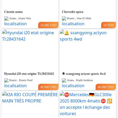
Citroën nemo
Chevrolet optra
Ariana , Ariana Ville
Bizerte , Ghar El Melh
26.000 TND
19 TND
Hyundai i20 etat origine Tl:28431642
🔔 ssangyong actyon sports 4wd
Bizerte , Bizerte Nord
Ariana , Riadh Andalous
48.900 TND
46.000 TND