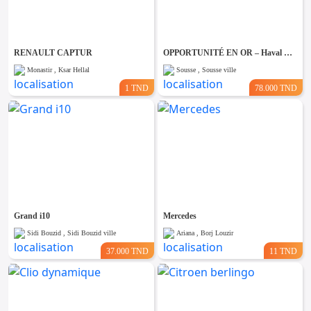
Emploi &
Services
RENAULT CAPTUR
OPPORTUNITÉ EN OR – Haval H6 Gris Métallisé, année 2022, 8 CV 🚙✨
Monastir , Ksar Hellal
Sousse , Sousse ville
1 TND
78.000 TND
Grand i10
Mercedes
Sidi Bouzid , Sidi Bouzid ville
Ariana , Borj Louzir
37.000 TND
11 TND