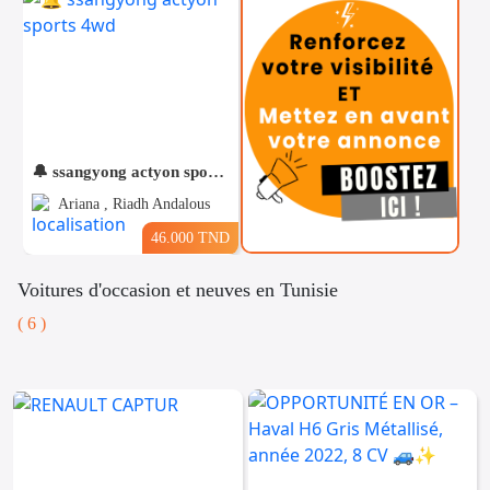
🔔 ssangyong actyon sports 4wd
Ariana , Riadh Andalous
46.000 TND
Voitures d'occasion et neuves en Tunisie
( 6 )
Téléphones
Voitures
Vehicules
& Pieces
Immobiliers
Informatique
&
Mo
Multimedia
Be