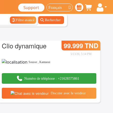
Support
Filtre avancé
Rechercher
Clio dynamique
99.999 TND
5/13/26, 5:14 PM
Sousse
,
Kantaoui
Numéro de téléphone :
+21628375861
Discuter avec le vendeur