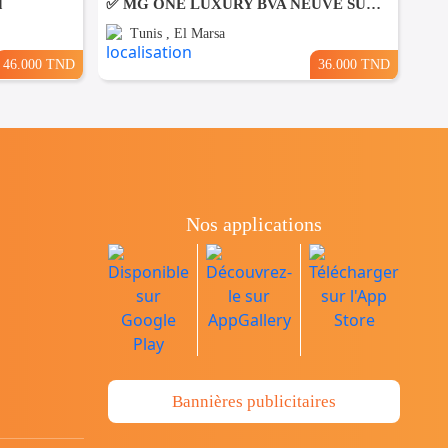
d
✅ MG ONE LUXURY BVA NEUVE SUR LEASING ✅
Tunis , El Marsa
46.000 TND
36.000 TND
Nos applications
Bannières publicitaires