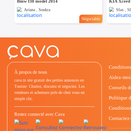
Bmw f30 model 2014
KIA Xceed
Ariana , Soukra
Sfax , Sf
Négociable
Conditions
À propos de nous
Aidez-moi
cava.tn site gratuit des petites annonces en
Tunisie: Chattez, discutez et négociez. Les
Conseils d
vendeurs et acheteurs prés de chez vous en
Politique d
simple clic.
Conditions
Restez connecté avec Cava
Contactez