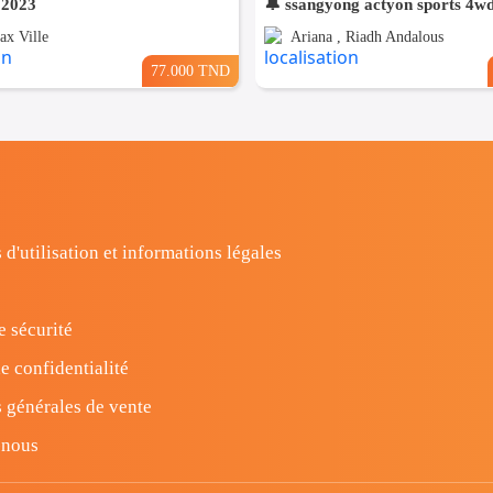
 2023
🔔 ssangyong actyon sports 4w
ax Ville
Ariana , Riadh Andalous
77.000 TND
 d'utilisation et informations légales
e sécurité
e confidentialité
 générales de vente
-nous