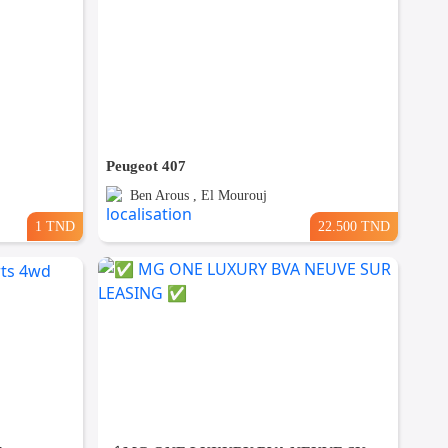
Peugeot 407
Ben Arous , El Mourouj
1 TND
22.500 TND