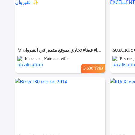
✨ للّكراء فضاء تجاري بموقع متميز في القيروان ✨
Kairouan , Kairouan ville
Bizerte 
3.500 TND