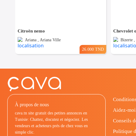
Citroën nemo
Chevrolet 
Ariana , Ariana Ville
Bizerte 
26.000 TND
Conditions
À propos de nous
Aidez-moi
cava.tn site gratuit des petites annonces en
Tunisie: Chattez, discutez et négociez. Les
Conseils d
vendeurs et acheteurs prés de chez vous en
Politique d
simple clic.