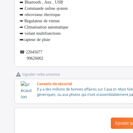
➡️ Bluetooth , Aux , USB
➡️ Commande online system
➡️ rétroviseur électrique
➡ Regulateur de vitesse
➡ Climatisation automatique
➡️ volant multifonctions
➡️capteur de pluie
☎ 22045077
99626002
Signaler cette annonce
Conseils de sécurité
Il y a des millions de bonnes affaires sur Cava.tn. Mais fai
génériques, ou aux photos qui n'ont vraisemblablement pas é
Ajouter 