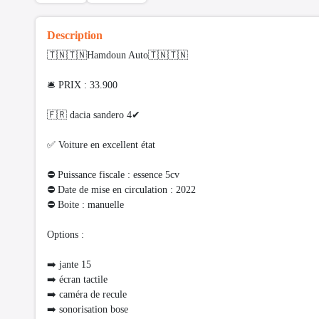
Description
🇹🇳🇹🇳Hamdoun Auto🇹🇳🇹🇳
🛎 PRIX : 33.900
🇫🇷 dacia sandero 4✔
✅ Voiture en excellent état
⛔ Puissance fiscale : essence 5cv
⛔ Date de mise en circulation : 2022
⛔ Boite : manuelle
Options :
➡️ jante 15
➡️ écran tactile
➡️ caméra de recule
➡️ sonorisation bose