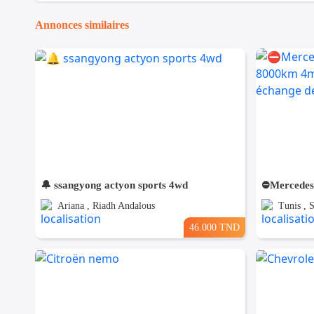
Annonces similaires
🔔 ssangyong actyon sports 4wd
Ariana , Riadh Andalous
Tunis , 
46.000 TND