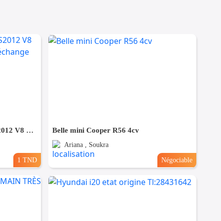
🚘 PORSCHE CAYENNE GTS2012 V8 ESSENCE🚘 🔁 on accepte l échange des voitures
Belle mini Cooper R56 4cv
Ariana , Soukra
1 TND
Négociable