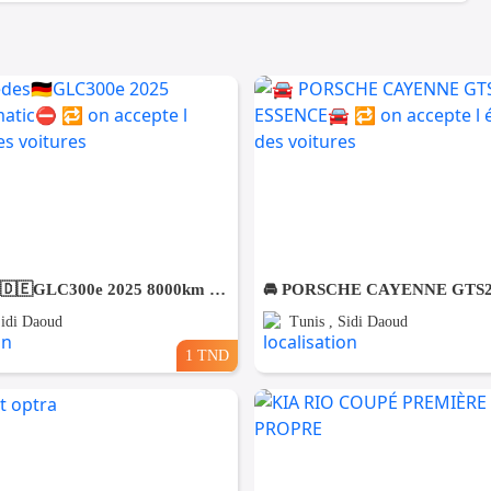
⛔️Mercedes🇩🇪GLC300e 2025 8000km 4matic⛔️ 🔁 on accepte l échange des voitures
Sidi Daoud
Tunis , Sidi Daoud
1 TND