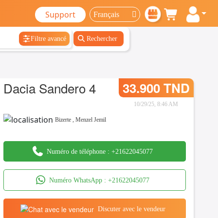
Support
Filtre avancé
Rechercher
Dacia Sandero 4
33.900 TND
10/29/25, 8:46 AM
Bizerte
,
Menzel Jemil
Numéro de téléphone :
+21622045077
Numéro WhatsApp :
+21622045077
Discuter avec le vendeur