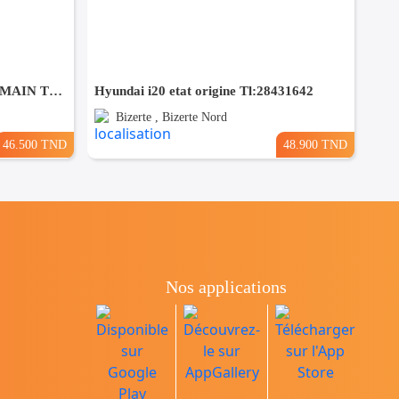
KIA RIO COUPÉ PREMIÈRE MAIN TRÈS PROPRE
Hyundai i20 etat origine Tl:28431642
Bizerte , Bizerte Nord
46.500 TND
48.900 TND
Nos applications