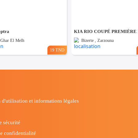
optra
, Ghar El Melh
Bizerte , Zarzouna
19 TND
 d'utilisation et informations légales
e sécurité
e confidentialité