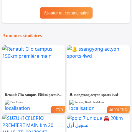
Ajouter un commentaire
Annonces similaires
Renault Clio campus 150km première main
🔔 ssangyong actyon sports 4wd
Ben Arous
Ariana , Riadh Andalous
1 TND
46.000 TND