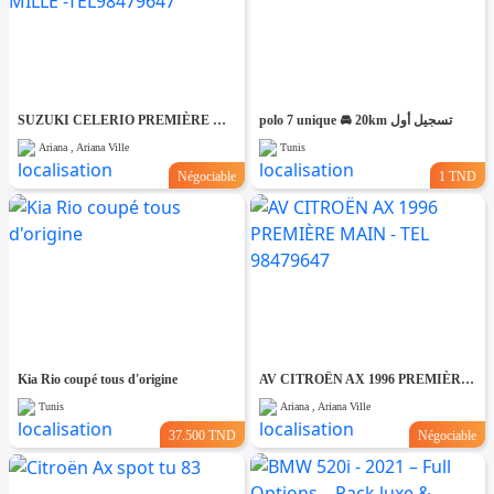
SUZUKI CELERIO PREMIÈRE MAIN km 20 MILLE -TEL98479647
polo 7 unique 🚘 20km تسجيل أول
Ariana , Ariana Ville
Tunis
Négociable
1 TND
Kia Rio coupé tous d'origine
AV CITROËN AX 1996 PREMIÈRE MAIN - TEL 98479647
Tunis
Ariana , Ariana Ville
37.500 TND
Négociable