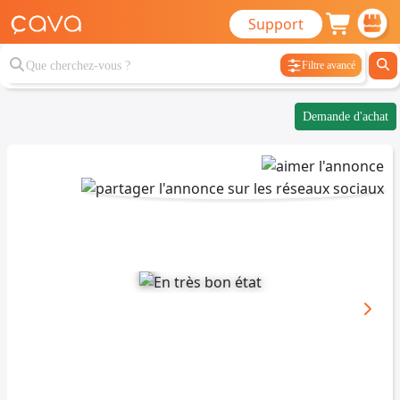
Support
Filtre avancé
Demande d'achat