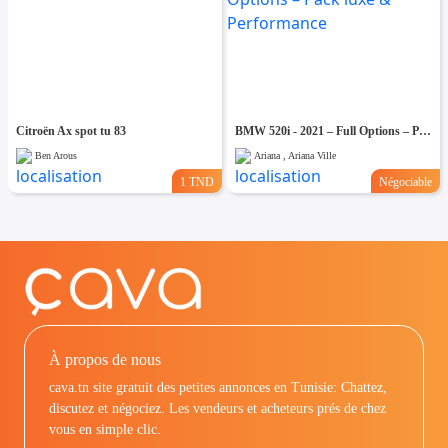
Citroën Ax spot tu 83
BMW 520i - 2021 – Full Options – Pack luxe & Performance
Ben Arous
Ariana , Ariana Ville
1 TND
Négociable
À propos de nous
cava.tn site gratuit des petites annonces en Tunisie: Chattez,
discutez et négociez. Les vendeurs et acheteurs prés de chez
vous en simple clic.