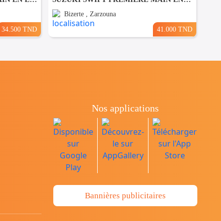
Bizerte , Zarzouna
34.500 TND
41.000 TND
Nos applications
Bannières publicitaires