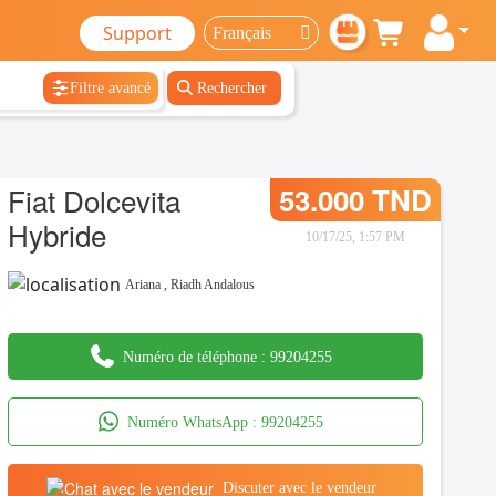
Support
Filtre avancé
Rechercher
Fiat Dolcevita
53.000 TND
Hybride
10/17/25, 1:57 PM
Ariana
,
Riadh Andalous
Numéro de téléphone :
99204255
Numéro WhatsApp :
99204255
Discuter avec le vendeur