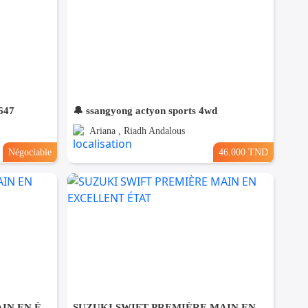
647
🔔 ssangyong actyon sports 4wd
Ariana , Riadh Andalous
Négociable
46.000 TND
CITROËN C 3 PREMIÈRE MAIN EN ÉTAT NEUF
SUZUKI SWIFT PREMIÈRE MAIN EN EXCELLENT ÉTAT