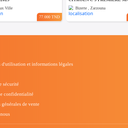
ax Ville
Bizerte , Zarzouna
77.000 TND
 d'utilisation et informations légales
e sécurité
e confidentialité
 générales de vente
-nous