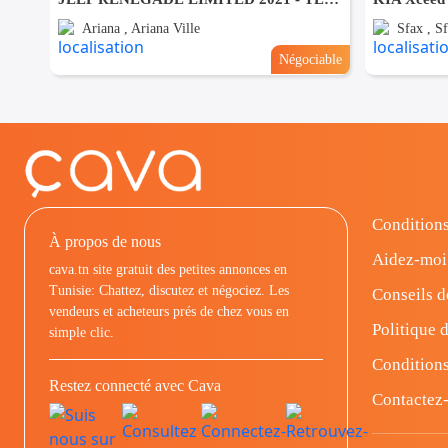
Ariana , Ariana Ville
Sfax , Sf
Négociable
Conditions
À propos de nous
Aidez-moi
cava.tn site gratuit des petites annonces en
Tunisie: Chattez, discutez et négociez. Les
Conseils d
vendeurs et acheteurs prés de chez vous en
Politique d
simple clic.
Conditions
Restez connecté avec Cava
Contactez