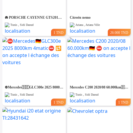
🚘 PORSCHE CAYENNE GTS2012 V8 ESSENCE🚘 🔁 on accepte l échange des voitures
Citroën nemo
Tunis , Sidi Daoud
Ariana , Ariana Ville
1 TND
26.000 TND
⛔️Mercedes🇩🇪GLC300e 2025 8000km 4matic⛔️ 🔁 on accepte l échange des voitures
Mercedes C200 2020/08 60.000km🇩🇪 ⛔️ on accepte l échange des voitures
Tunis , Sidi Daoud
Tunis , Sidi Daoud
1 TND
1 TND