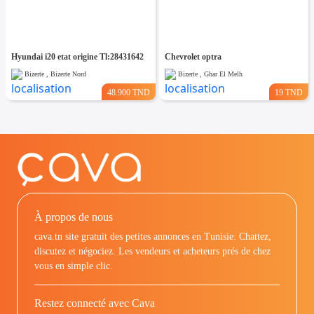
Hyundai i20 etat origine Tl:28431642
Chevrolet optra
Bizerte , Bizerte Nord
Bizerte , Ghar El Melh
48.900 TND
19 TND
À propos de nous
cava.tn site gratuit des petites annonces en Tunisie: Chattez,
discutez et négociez. Les vendeurs et acheteurs prés de chez
vous en simple clic.
Restez connecté avec Cava