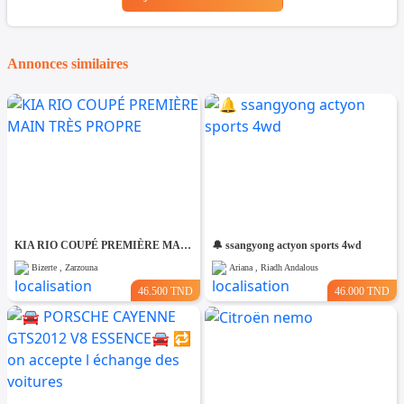
Annonces similaires
KIA RIO COUPÉ PREMIÈRE MAIN TRÈS PROPRE
🔔 ssangyong actyon sports 4wd
Bizerte , Zarzouna
Ariana , Riadh Andalous
46.500 TND
46.000 TND