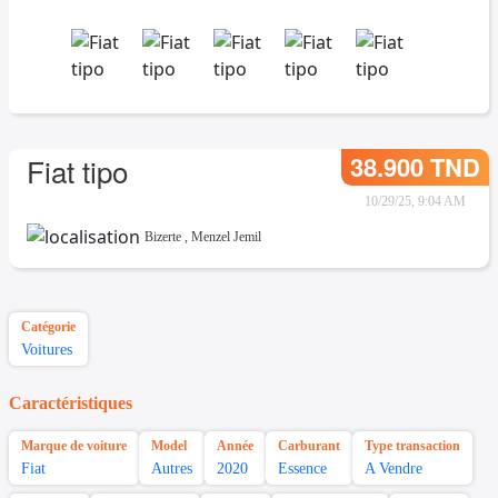
38.900 TND
Fiat tipo
10/29/25, 9:04 AM
Bizerte
,
Menzel Jemil
Catégorie
Voitures
Caractéristiques
Marque de voiture
Model
Année
Carburant
Type transaction
Fiat
Autres
2020
Essence
A Vendre