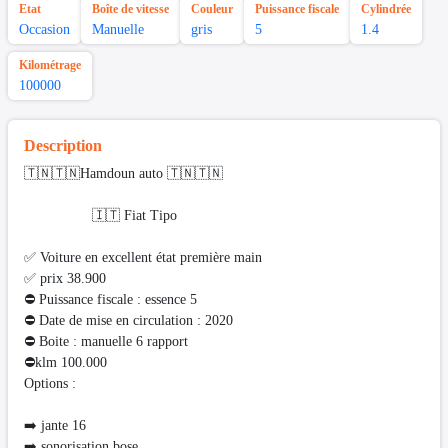
Etat
Boîte de vitesse
Couleur
Puissance fiscale
Cylindrée
Occasion
Manuelle
gris
5
1.4
Kilométrage
100000
Description
🇹🇳🇹🇳Hamdoun auto 🇹🇳🇹🇳
🇮🇹 Fiat Tipo
✅ Voiture en excellent état première main
✅ prix 38.900
⛔ Puissance fiscale : essence 5
⛔ Date de mise en circulation : 2020
⛔ Boite : manuelle 6 rapport
⛔️klm 100.000
Options :
➡️ jante 16
➡️ sonorisation bose