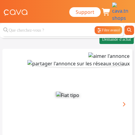
Support
Filtre avancé
Demande d'achat