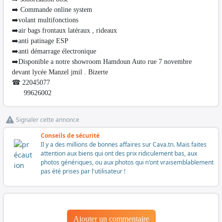
➡️ Commande online system
➡️volant multifonctions
➡️air bags frontaux latéraux , rideaux
➡️anti patinage ESP
➡️anti démarrage électronique
➡️Disponible a notre showroom Hamdoun Auto rue 7 novembre
devant lycée Manzel jmil . Bizerte
☎ 22045077
99626002
Signaler cette annonce
Conseils de sécurité
Il y a des millions de bonnes affaires sur Cava.tn. Mais faites
attention aux biens qui ont des prix ridiculement bas, aux
photos génériques, ou aux photos qui n'ont vraisemblablement
pas été prises par l'utilisateur !
Ajouter un commentaire