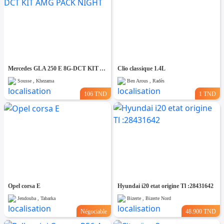
Mercedes GLA 250 E 8G-DCT KIT AMG PACK NIGHT
Clio classique 1.4L
Sousse , Khezama
Ben Arous , Radès
106 TND
1 TND
Opel corsa E
Hyundai i20 etat origine Tl :28431642
Jendouba , Tabarka
Bizerte , Bizerte Nord
Négociable
48.900 TND