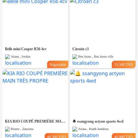
Belle mini Cooper R56 4cv
Citroën c3
Ariana , Soukra
Ben Arous , Ben Arous ville
Négociable
53.500 TND
KIA RIO COUPÉ PREMIÈRE MAIN TRÈS PROPRE
🔔 ssangyong actyon sports 4wd
Bizerte , Zarzouna
Ariana , Riadh Andalous
46.500 TND
46.000 TND