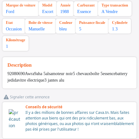
Marque de voiture
Model
Année
Carburant
Type transaction
Ford
Escort
1988
Essence
A Vendre
Etat
Boîte de vitesse
Couleur
Puissance fiscale
Cylindrée
Occasion
Manuelle
bleu
5
1.3
Kilométrage
1
Description
92080690Awra9aha 5alsamoteur noir5 chevauxboîte 5essencebattery
jedidavitre électrique3 jantes alu
Signaler cette annonce
Conseils de sécurité
Il y a des millions de bonnes affaires sur Cava.tn. Mais faites
attention aux biens qui ont des prix ridiculement bas, aux
photos génériques, ou aux photos qui n'ont vraisemblablement
pas été prises par l'utilisateur !