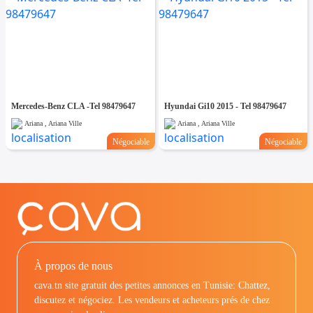
Mercedes-Benz CLA -Tel 98479647
Hyundai Gi10 2015 - Tel 98479647
Ariana , Ariana Ville
Ariana , Ariana Ville
Négociable
Négociable
À propos de nous
cava.tn site gratuit des petites annonces en Tunisie: Chattez,
discutez et négociez. Les vendeurs et acheteurs prés de chez