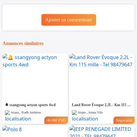
Ajouter un commentaire
Annonces similaires
🔔 ssangyong actyon sports 4wd
Land Rover Évoque 2.2L - Km 115 mille - Tel 98479647
Ariana , Riadh Andalous
Ariana , Ariana Ville
46.000 TND
Négociable