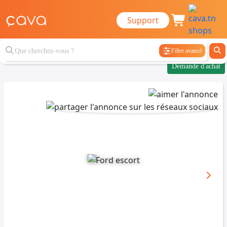
Support
Filtre avancé
Demande d'achat