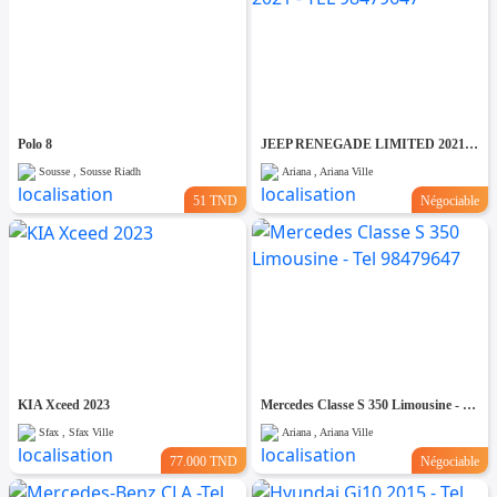
Polo 8
JEEP RENEGADE LIMITED 2021 - TEL 98479647
Sousse , Sousse Riadh
Ariana , Ariana Ville
51 TND
Négociable
KIA Xceed 2023
Mercedes Classe S 350 Limousine - Tel 98479647
Sfax , Sfax Ville
Ariana , Ariana Ville
77.000 TND
Négociable