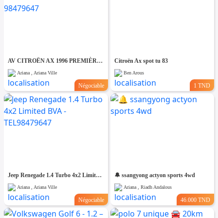
AV CITROËN AX 1996 PREMIÈRE MAIN - TEL 98479647
Citroën Ax spot tu 83
Ariana , Ariana Ville
Ben Arous
Négociable
1 TND
Jeep Renegade 1.4 Turbo 4x2 Limited BVA - TEL98479647
🔔 ssangyong actyon sports 4wd
Ariana , Ariana Ville
Ariana , Riadh Andalous
Négociable
46.000 TND