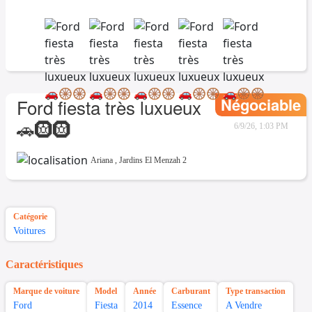
Négociable
Ford fiesta très luxueux
🚗🛞🛞
6/9/26, 1:03 PM
Ariana
,
Jardins El Menzah 2
Catégorie
Voitures
Caractéristiques
Marque de voiture
Model
Année
Carburant
Type transaction
Ford
Fiesta
2014
Essence
A Vendre