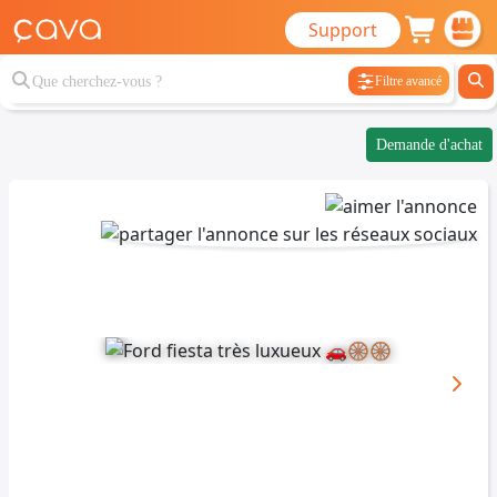
Support
Filtre avancé
Demande d'achat