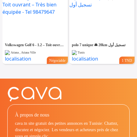
Volkswagen Golf 6 - 1.2 – Toit ouvrant – Très bien équipée - Tel 98479647
polo 7 unique 🚘 20km تسجيل أول
Ariana , Ariana Ville
Tunis
Négociable
1 TND
À propos de nous
cava.tn site gratuit des petites annonces en Tunisie: Chattez,
discutez et négociez. Les vendeurs et acheteurs prés de chez
vous en simple clic.