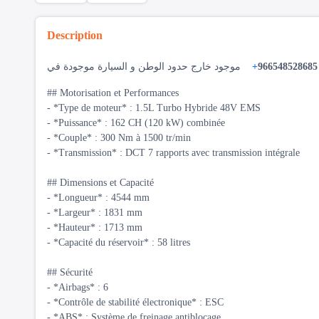
Description
+
966548528685
## Motorisation et Performances
- *Type de moteur* : 1.5L Turbo Hybride 48V EMS
- *Puissance* : 162 CH (120 kW) combinée
- *Couple* : 300 Nm à 1500 tr/min
- *Transmission* : DCT 7 rapports avec transmission intégrale
## Dimensions et Capacité
- *Longueur* : 4544 mm
- *Largeur* : 1831 mm
- *Hauteur* : 1713 mm
- *Capacité du réservoir* : 58 litres
## Sécurité
- *Airbags* : 6
- *Contrôle de stabilité électronique* : ESC
- *ABS* : Système de freinage antiblocage