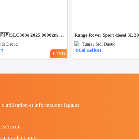
⛔️Mercedes🇩🇪GLC300e 2025 8000km 4matic⛔️ 🔁 on accepte l échange des voitures
Sidi Daoud
Tunis , Sidi Daoud
1 TND
 d'utilisation et informations légales
e sécurité
e confidentialité