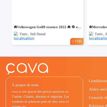
🚘Volkswagen Golf8 essence 2022 🚘 🔁 on accepte l échange des voitures
Tunis , Sidi Daoud
Tunis , 
1 TND
Conditions
À propos de nous
Aidez-moi
cava.tn site gratuit des petites annonces en
Tunisie: Chattez, discutez et négociez. Les
Conseils d
vendeurs et acheteurs prés de chez vous en
Politique d
simple clic.