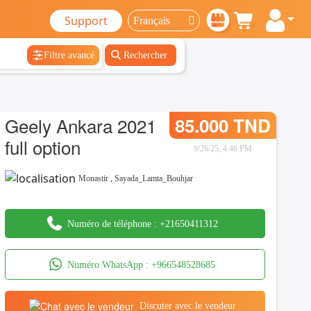
Support
Filtre avancé
Rechercher
Geely Ankara 2021
85.000 TND
full option
9/26/25, 4:46 PM
Monastir
,
Sayada_Lamta_Bouhjar
Numéro de téléphone :
+21650411312
Numéro WhatsApp :
+966548528685
Discuter avec le vendeur