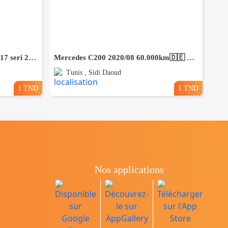
Range Rover Sport diesel 3L 2017 seri 258⛔️ ✨️On accepte l'échange des voitures
Mercedes C200 2020/08 60.000km🇩🇪 ⛔️ on accepte l échange des voitures
Tunis , Sidi Daoud
1 TND
1 TND
Nos applications