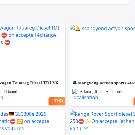
🇩🇪 Volkswagen Touareg Diesel TDI V6 2010 🇩🇪 ⛔️ on accepte l échange des voitures ⛔️
🔔 ssangyong actyon sports 4w
Sidi Daoud
Ariana , Riadh Andalous
1 TND