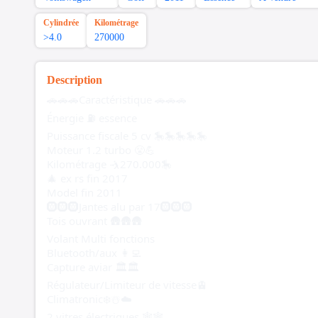
Cylindrée
Kilométrage
>4.0
270000
Description
🚗🚗🚗Caractéristique 🚗🚗🚗
Énergie ⛽️ essence
Puissance fiscale 5 cv 🎠🎠🎠🎠🎠
Moteur 1.2 turbo 😤💪
Kilométrage 🤺270.000🎠
🎄 ex rs fin 2017
Model fin 2011
🛞🛞🛞Jantes alu par 17🛞🛞🛞
Tois ouvrant 🛖🛖🛖
Volant Multi fonctions
Bluetooth/aux 👩‍💻
Capture aviar 🏛️🏛️
Régulateur/Limiteur de vitesse🚊
Climatronic❄️☃️☁️
2 vitres électriques 🕸️🕸️