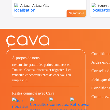
Ariana , Ariana Ville
Sousse ,
Négociable
Conditions
À propos de nous
Aidez-moi
cava.tn site gratuit des petites annonces en
Tunisie: Chattez, discutez et négociez. Les
Conseils d
vendeurs et acheteurs prés de chez vous en
Politique d
simple clic.
Conditions
Restez connecté avec Cava
Contactez