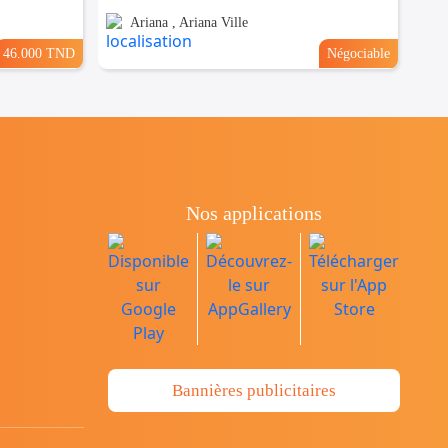
Ariana , Ariana Ville
46.000 TND
Négociable
Nos applications
Bannières publicitaires