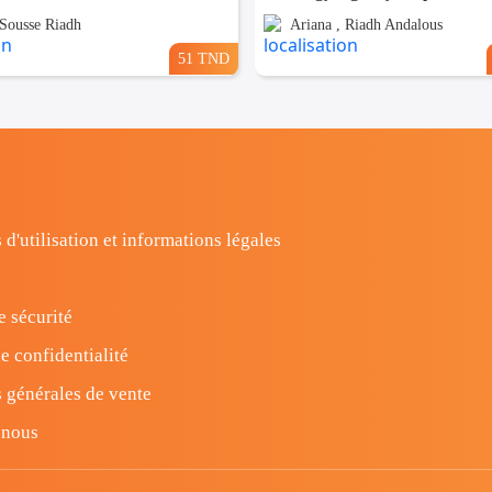
 Sousse Riadh
Ariana , Riadh Andalous
51 TND
 d'utilisation et informations légales
e sécurité
e confidentialité
 générales de vente
-nous