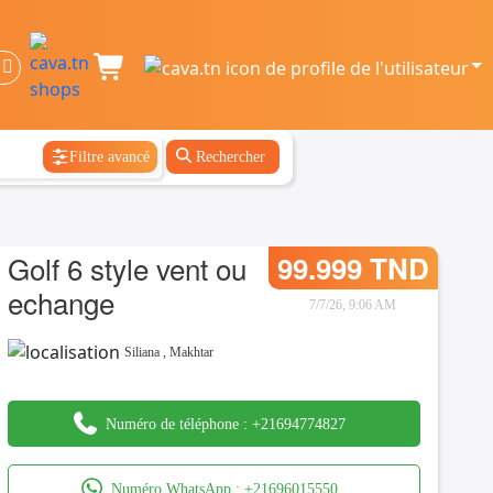
Filtre avancé
Rechercher
Golf 6 style vent ou
99.999 TND
echange
7/7/26, 9:06 AM
Siliana
,
Makhtar
Numéro de téléphone :
+21694774827
Numéro WhatsApp :
+21696015550