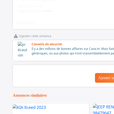
Salon cuir 📜📜
Siège chauffant☁️☁️
94774827
Signaler cette annonce
Conseils de sécurité
Il y a des millions de bonnes affaires sur Cava.tn. Mais fai
génériques, ou aux photos qui n'ont vraisemblablement pas é
Ajouter 
Annonces similaires