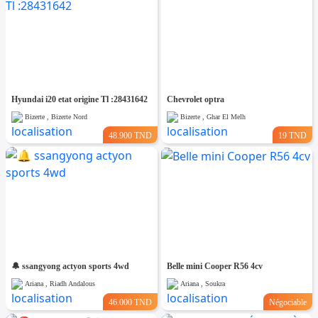
Hyundai i20 etat origine Tl :28431642
Chevrolet optra
Bizerte , Bizerte Nord
Bizerte , Ghar El Melh
48.900 TND
19 TND
🔔 ssangyong actyon sports 4wd
Belle mini Cooper R56 4cv
Ariana , Riadh Andalous
Ariana , Soukra
46.000 TND
Négociable