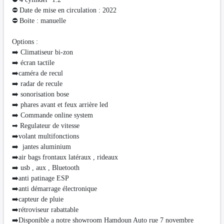
⛔ Date de mise en circulation : 2022
⛔ Boite : manuelle
Options :
➡️ Climatiseur bi-zon
➡️ écran tactile
➡️caméra de recul
➡️ radar de recule
➡️ sonorisation bose
➡️ phares avant et feux arrière led
➡️ Commande online system
➡ Regulateur de vitesse
➡️volant multifonctions
➡️ jantes aluminium
➡️air bags frontaux latéraux , rideaux
➡️ usb , aux , Bluetooth
➡️anti patinage ESP
➡️anti démarrage électronique
➡️capteur de pluie
➡️rétroviseur rabattable
➡️Disponible a notre showroom Hamdoun Auto rue 7 novembre