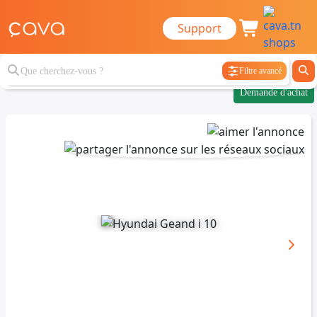
Support
Filtre avancé
Demande d'achat