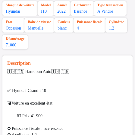
Marque de voiture
Model
Année
Carburant
Type transaction
Hyundai
I10
2022
Essence
A Vendre
Etat
Boîte de vitesse
Couleur
Puissance fiscale
Cylindrée
Occasion
Manuelle
blanc
4
1.2
Kilométrage
71000
Description
🇹🇳🇹🇳 Hamdoun Auto🇹🇳 🇹🇳
✅ Hyundai Grand i 10
💣Voiture en excellent état
💶 Prix 41.900
⛔ Puissance fiscale : 5cv essence
⛔️ 4 cylinder 1.2