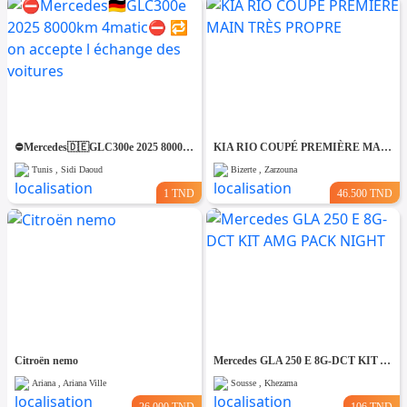
⛔️Mercedes🇩🇪GLC300e 2025 8000km 4matic⛔️ 🔁 on accepte l échange des voitures
KIA RIO COUPÉ PREMIÈRE MAIN TRÈS PROPRE
Tunis , Sidi Daoud
Bizerte , Zarzouna
1 TND
46.500 TND
Citroën nemo
Mercedes GLA 250 E 8G-DCT KIT AMG PACK NIGHT
Ariana , Ariana Ville
Sousse , Khezama
26.000 TND
106 TND