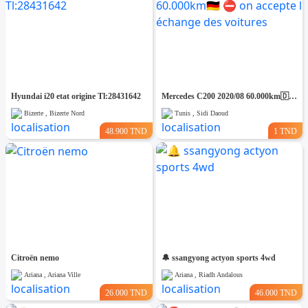
Hyundai i20 etat origine Tl:28431642
Mercedes C200 2020/08 60.000km🇩🇪 ⛔️ on accepte l échange des voitures
Bizerte , Bizerte Nord
Tunis , Sidi Daoud
48.900 TND
1 TND
Citroën nemo
🔔 ssangyong actyon sports 4wd
Ariana , Ariana Ville
Ariana , Riadh Andalous
26.000 TND
46.000 TND