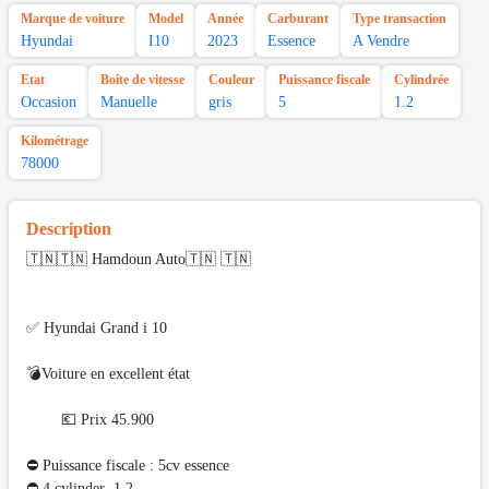
Marque de voiture
Model
Année
Carburant
Type transaction
Hyundai
I10
2023
Essence
A Vendre
Etat
Boîte de vitesse
Couleur
Puissance fiscale
Cylindrée
Occasion
Manuelle
gris
5
1.2
Kilométrage
78000
Description
🇹🇳🇹🇳 Hamdoun Auto🇹🇳 🇹🇳
✅ Hyundai Grand i 10
💣Voiture en excellent état
💶 Prix 45.900
⛔ Puissance fiscale : 5cv essence
⛔️ 4 cylinder 1.2