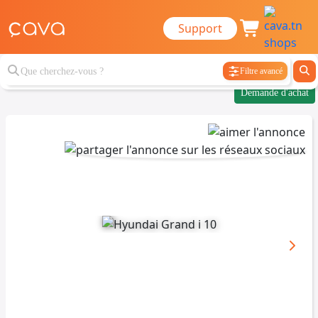
Support
Filtre avancé
Demande d'achat