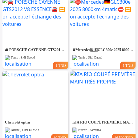
🚘 PORSCHE CAYENNE GTS2012 V8 ESSENCE🚘 🔁 on accepte l échange des voitures
⛔️Mercedes🇩🇪GLC300e 2025 8000km 4matic⛔️ 🔁 on accepte l échange des voitures
Tunis , Sidi Daoud
Tunis , Sidi Daoud
1 TND
1 TND
Chevrolet optra
KIA RIO COUPÉ PREMIÈRE MAIN TRÈS PROPRE
Bizerte , Ghar El Melh
Bizerte , Zarzouna
19 TND
46.500 TND