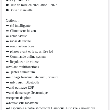
⛔ Date de mise en circulation : 2023
⛔ Boite : manuelle
Options :
➡️ clé intelligente
➡️ Climatiseur bi-zon
➡️ écran tactile
➡️ radar de recule
➡️ sonorisation bose
➡️ phares avant et feux arrière led
➡️ Commande online system
➡ Regulateur de vitesse
➡️volant multifonctions
➡️ jantes aluminium
➡️air bags frontaux latéraux , rideaux
➡️ usb , aux , Bluetooth
➡️anti patinage ESP
➡️anti démarrage électronique
➡️capteur de pluie
➡️rétroviseur rabattable
➡️Disponible a notre showroom Hamdoun Auto rue 7 novembre