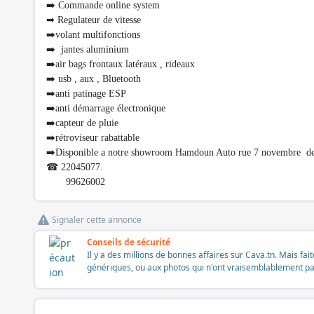
➡️ Commande online system
➡ Regulateur de vitesse
➡️volant multifonctions
➡️ jantes aluminium
➡️air bags frontaux latéraux , rideaux
➡️ usb , aux , Bluetooth
➡️anti patinage ESP
➡️anti démarrage électronique
➡️capteur de pluie
➡️rétroviseur rabattable
➡️Disponible a notre showroom Hamdoun Auto rue 7 novembre dev
☎ 22045077.
99626002
Signaler cette annonce
Conseils de sécurité
Il y a des millions de bonnes affaires sur Cava.tn. Mais fai
génériques, ou aux photos qui n'ont vraisemblablement pas é