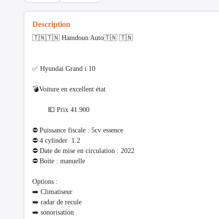
Description
🇹🇳🇹🇳 Hamdoun Auto🇹🇳 🇹🇳
✅ Hyundai Grand i 10
💣Voiture en excellent état
💶 Prix 41.900
⛔ Puissance fiscale : 5cv essence
⛔️ 4 cylinder 1.2
⛔ Date de mise en circulation : 2022
⛔ Boite : manuelle
Options :
➡️ Climatiseur
➡️ radar de recule
➡️ sonorisation