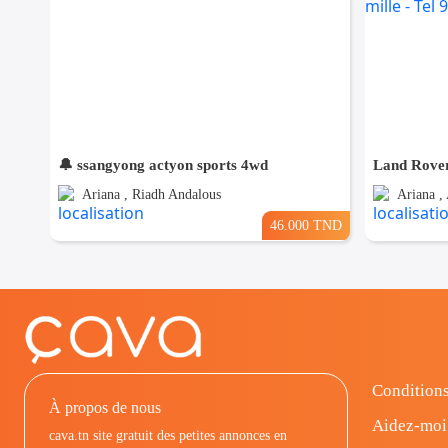
🔔 ssangyong actyon sports 4wd
Ariana , Riadh Andalous
Ariana , 
46.000 TND
Conditions
À propos de nous
Aidez-moi
cava.tn site gratuit des petites annonces en