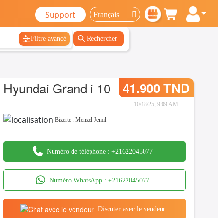
Support
Filtre avancé
Rechercher
Hyundai Grand i 10
41.900 TND
10/18/25, 9:09 AM
Bizerte
,
Menzel Jemil
Numéro de téléphone :
+21622045077
Numéro WhatsApp :
+21622045077
Discuter avec le vendeur