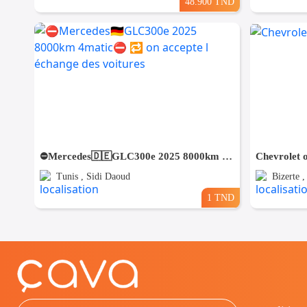
48.900 TND
⛔️Mercedes🇩🇪GLC300e 2025 8000km 4matic⛔️ 🔁 on accepte l échange des voitures
Chevrolet 
Tunis , Sidi Daoud
Bizerte 
1 TND