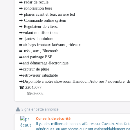
➡️ radar de recule
➡️ sonorisation bose
➡️ phares avant et feux arrière led
➡️ Commande online system
➡ Regulateur de vitesse
➡️volant multifonctions
➡️ jantes aluminium
➡️air bags frontaux latéraux , rideaux
➡️ usb , aux , Bluetooth
➡️anti patinage ESP
➡️anti démarrage électronique
➡️capteur de pluie
➡️rétroviseur rabattable
➡️Disponible a notre showroom Hamdoun Auto rue 7 novembre dev
☎ 22045077.
99626002
Signaler cette annonce
Conseils de sécurité
Il y a des millions de bonnes affaires sur Cava.tn. Mais fai
génériques, ou aux photos qui n'ont vraisemblablement pas é