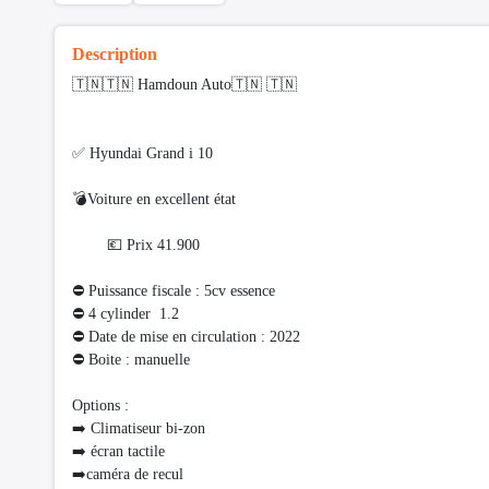
Description
🇹🇳🇹🇳 Hamdoun Auto🇹🇳 🇹🇳
✅ Hyundai Grand i 10
💣Voiture en excellent état
💶 Prix 41.900
⛔ Puissance fiscale : 5cv essence
⛔️ 4 cylinder 1.2
⛔ Date de mise en circulation : 2022
⛔ Boite : manuelle
Options :
➡️ Climatiseur bi-zon
➡️ écran tactile
➡️caméra de recul