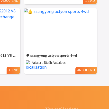
26.000 TND
1 TND
🚘 PORSCHE CAYENNE GTS2012 V8 ESSENCE🚘 🔁 on accepte l échange des voitures
🔔 ssangyong actyon sports 4wd
Ariana , Riadh Andalous
1 TND
46.000 TND