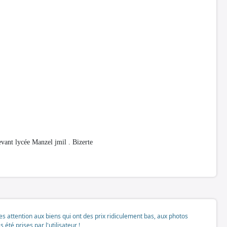
ant lycée Manzel jmil . Bizerte
tes attention aux biens qui ont des prix ridiculement bas, aux photos
té prises par l'utilisateur !