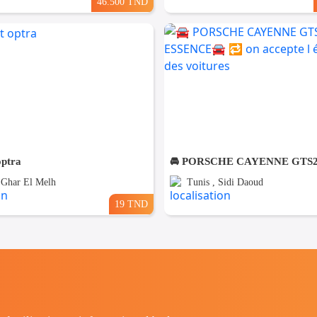
46.500 TND
optra
, Ghar El Melh
Tunis , Sidi Daoud
19 TND