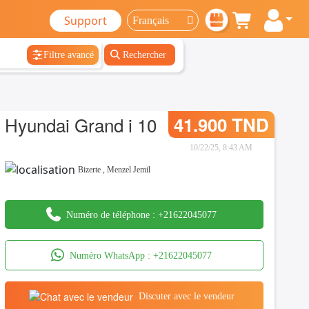
Support
Filtre avancé
Rechercher
Hyundai Grand i 10
41.900 TND
10/22/25, 8:43 AM
Bizerte
,
Menzel Jemil
Numéro de téléphone :
+21622045077
Numéro WhatsApp :
+21622045077
Discuter avec le vendeur