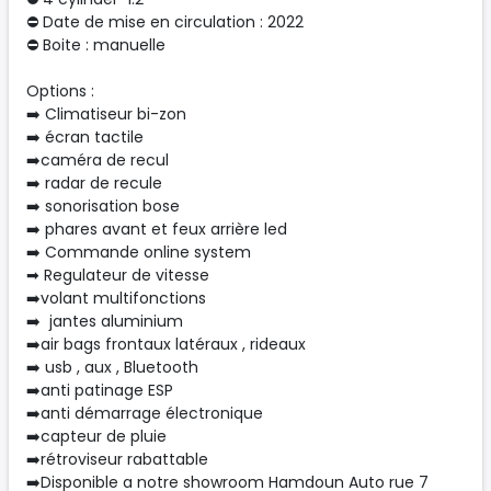
⛔ Date de mise en circulation : 2022
⛔ Boite : manuelle
Options :
➡️ Climatiseur bi-zon
➡️ écran tactile
➡️caméra de recul
➡️ radar de recule
➡️ sonorisation bose
➡️ phares avant et feux arrière led
➡️ Commande online system
➡ Regulateur de vitesse
➡️volant multifonctions
➡️ jantes aluminium
➡️air bags frontaux latéraux , rideaux
➡️ usb , aux , Bluetooth
➡️anti patinage ESP
➡️anti démarrage électronique
➡️capteur de pluie
➡️rétroviseur rabattable
➡️Disponible a notre showroom Hamdoun Auto rue 7