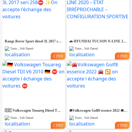
Range Rover Sport diesel 3L 2017 seri 258⛔️ ✨️On accepte l'échange des voitures
🚗 HYUNDAI TUCSON N-LINE 2020 – ÉTAT IRRÉPROCHABLE – CONFIGURATION SPORTIVE
Tunis , Sidi Daoud
Tunis , Sidi Daoud
1 TND
1 TND
🇩🇪 Volkswagen Touareg Diesel TDI V6 2010 🇩🇪 ⛔️ on accepte l échange des voitures ⛔️
🚘Volkswagen Golf8 essence 2022 🚘 🔁 on accepte l échange des voitures
Tunis , Sidi Daoud
Tunis , Sidi Daoud
1 TND
1 TND