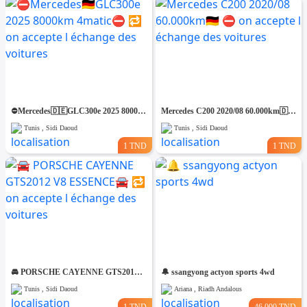
⛔️Mercedes🇩🇪GLC300e 2025 8000km 4matic⛔️ 🔁 on accepte l échange des voitures
Mercedes C200 2020/08 60.000km🇩🇪 ⛔️ on accepte l échange des voitures
Tunis , Sidi Daoud
Tunis , Sidi Daoud
1 TND
1 TND
🚘 PORSCHE CAYENNE GTS2012 V8 ESSENCE🚘 🔁 on accepte l échange des voitures
🔔 ssangyong actyon sports 4wd
Tunis , Sidi Daoud
Ariana , Riadh Andalous
1 TND
46.000 TND