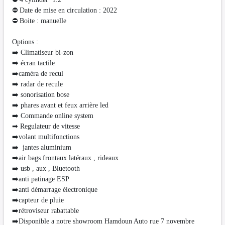
⛔ Date de mise en circulation : 2022
⛔ Boite : manuelle
Options :
➡️ Climatiseur bi-zon
➡️ écran tactile
➡️caméra de recul
➡️ radar de recule
➡️ sonorisation bose
➡️ phares avant et feux arrière led
➡️ Commande online system
➡ Regulateur de vitesse
➡️volant multifonctions
➡️ jantes aluminium
➡️air bags frontaux latéraux , rideaux
➡️ usb , aux , Bluetooth
➡️anti patinage ESP
➡️anti démarrage électronique
➡️capteur de pluie
➡️rétroviseur rabattable
➡️Disponible a notre showroom Hamdoun Auto rue 7 novembre