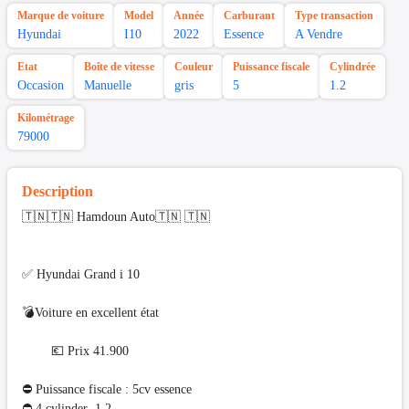
Marque de voiture
Model
Année
Carburant
Type transaction
Hyundai
I10
2022
Essence
A Vendre
Etat
Boîte de vitesse
Couleur
Puissance fiscale
Cylindrée
Occasion
Manuelle
gris
5
1.2
Kilométrage
79000
Description
🇹🇳🇹🇳 Hamdoun Auto🇹🇳 🇹🇳
✅ Hyundai Grand i 10
💣Voiture en excellent état
💶 Prix 41.900
⛔ Puissance fiscale : 5cv essence
⛔️ 4 cylinder 1.2