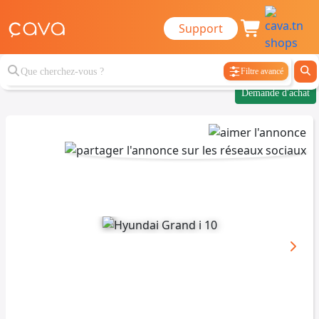
Support
Filtre avancé
Demande d'achat