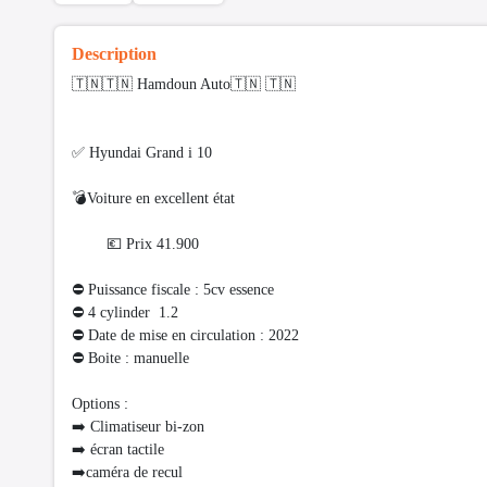
Description
🇹🇳🇹🇳 Hamdoun Auto🇹🇳 🇹🇳
✅ Hyundai Grand i 10
💣Voiture en excellent état
💶 Prix 41.900
⛔ Puissance fiscale : 5cv essence
⛔️ 4 cylinder 1.2
⛔ Date de mise en circulation : 2022
⛔ Boite : manuelle
Options :
➡️ Climatiseur bi-zon
➡️ écran tactile
➡️caméra de recul