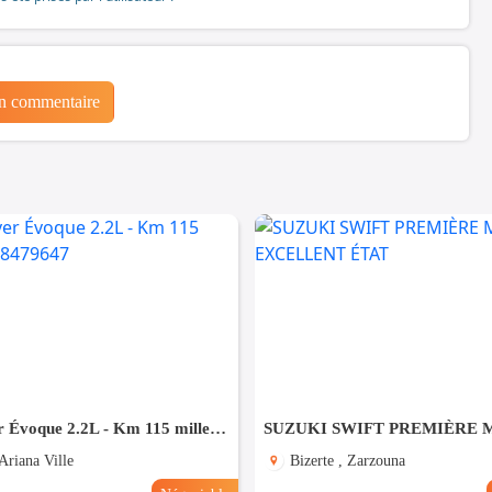
un commentaire
Land Rover Évoque 2.2L - Km 115 mille - Tel 98479647
Ariana Ville
Bizerte , Zarzouna