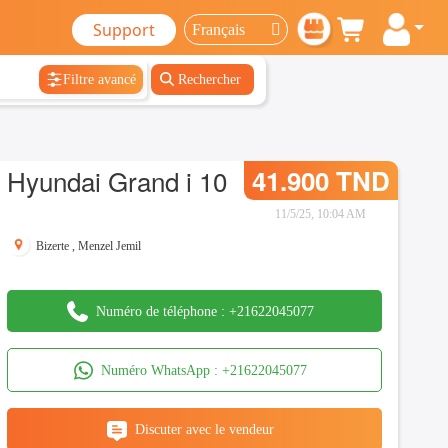
Support
Filtre avancé
Rechercher
Hyundai Grand i 10
41.900 TND
11/5/25, 10:04 AM
Bizerte
,
Menzel Jemil
Numéro de téléphone :
+21622045077
Numéro WhatsApp :
+21622045077
Discuter avec le vendeur