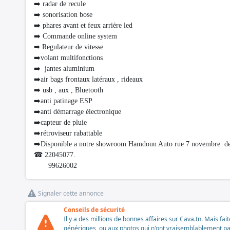
➡️ radar de recule
➡️ sonorisation bose
➡️ phares avant et feux arrière led
➡️ Commande online system
➡ Regulateur de vitesse
➡️volant multifonctions
➡️ jantes aluminium
➡️air bags frontaux latéraux , rideaux
➡️ usb , aux , Bluetooth
➡️anti patinage ESP
➡️anti démarrage électronique
➡️capteur de pluie
➡️rétroviseur rabattable
➡️Disponible a notre showroom Hamdoun Auto rue 7 novembre dev
☎ 22045077.
99626002
Signaler cette annonce
Conseils de sécurité
Il y a des millions de bonnes affaires sur Cava.tn. Mais fai
génériques, ou aux photos qui n'ont vraisemblablement pas é