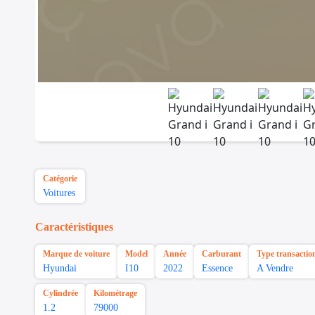
Catégorie
Voitures
Caractéristiques
Marque de voiture
Model
Année
Carburant
Type transactio
Hyundai
I10
2022
Essence
A Vendre
Cylindrée
Kilométrage
1.2
79000