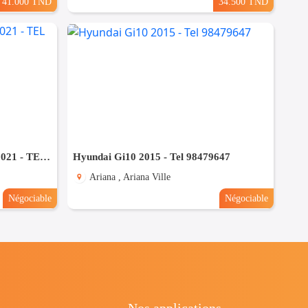
41.000 TND
34.500 TND
JEEP RENEGADE LIMITED 2021 - TEL 98479647
Hyundai Gi10 2015 - Tel 98479647
Ariana , Ariana Ville
Négociable
Négociable