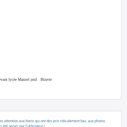
ant lycée Manzel jmil . Bizerte
tes attention aux biens qui ont des prix ridiculement bas, aux photos
té prises par l'utilisateur !