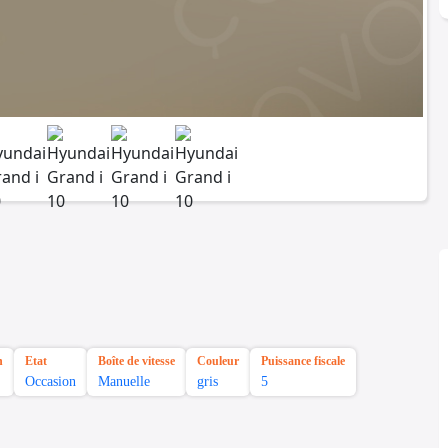
n
Etat
Boîte de vitesse
Couleur
Puissance fiscale
Occasion
Manuelle
gris
5