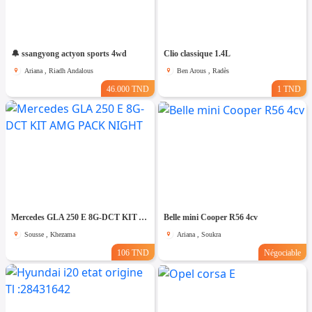
🔔 ssangyong actyon sports 4wd
Clio classique 1.4L
Ariana , Riadh Andalous
Ben Arous , Radès
46.000 TND
1 TND
Mercedes GLA 250 E 8G-DCT KIT AMG PACK NIGHT
Belle mini Cooper R56 4cv
Sousse , Khezama
Ariana , Soukra
106 TND
Négociable