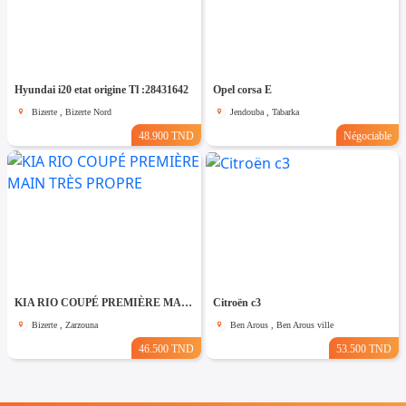
Hyundai i20 etat origine Tl :28431642
Opel corsa E
Bizerte , Bizerte Nord
Jendouba , Tabarka
48.900 TND
Négociable
KIA RIO COUPÉ PREMIÈRE MAIN TRÈS PROPRE
Citroën c3
Bizerte , Zarzouna
Ben Arous , Ben Arous ville
46.500 TND
53.500 TND