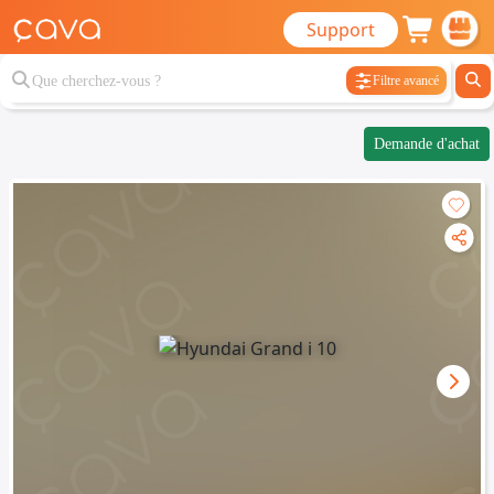
Support
Filtre avancé
Demande d'achat