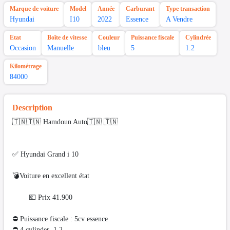
Marque de voiture
Model
Année
Carburant
Type transaction
Hyundai
I10
2022
Essence
A Vendre
Etat
Boîte de vitesse
Couleur
Puissance fiscale
Cylindrée
Occasion
Manuelle
bleu
5
1.2
Kilométrage
84000
Description
🇹🇳🇹🇳 Hamdoun Auto🇹🇳 🇹🇳
✅ Hyundai Grand i 10
💣Voiture en excellent état
💶 Prix 41.900
⛔ Puissance fiscale : 5cv essence
⛔️ 4 cylinder 1.2