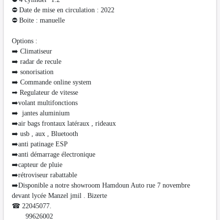
⛔ Date de mise en circulation : 2022
⛔ Boite : manuelle
Options :
➡️ Climatiseur
➡️ radar de recule
➡️ sonorisation
➡️ Commande online system
➡ Regulateur de vitesse
➡️volant multifonctions
➡️ jantes aluminium
➡️air bags frontaux latéraux , rideaux
➡️ usb , aux , Bluetooth
➡️anti patinage ESP
➡️anti démarrage électronique
➡️capteur de pluie
➡️rétroviseur rabattable
➡️Disponible a notre showroom Hamdoun Auto rue 7 novembre
devant lycée Manzel jmil . Bizerte
☎ 22045077.
99626002