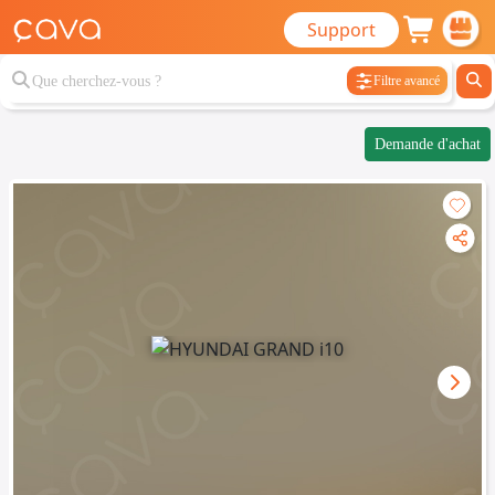
Support
Filtre avancé
Demande d'achat