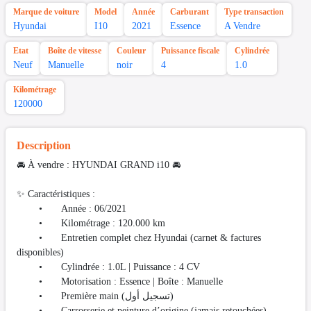
Marque de voiture
Model
Année
Carburant
Type transaction
Hyundai
I10
2021
Essence
A Vendre
Etat
Boîte de vitesse
Couleur
Puissance fiscale
Cylindrée
Neuf
Manuelle
noir
4
1.0
Kilométrage
120000
Description
🚘 À vendre : HYUNDAI GRAND i10 🚘
✨ Caractéristiques :
•
Année : 06/2021
•
Kilométrage : 120.000 km
•
Entretien complet chez Hyundai (carnet & factures
disponibles)
•
Cylindrée : 1.0L | Puissance : 4 CV
•
Motorisation : Essence | Boîte : Manuelle
•
Première main (تسجيل أول)
•
Carrosserie et peinture d’origine (jamais retouchées)