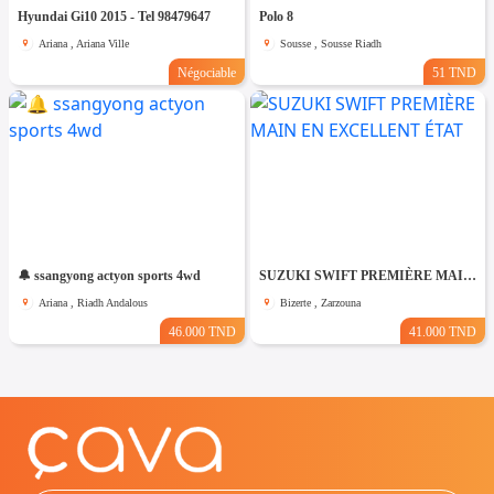
Hyundai Gi10 2015 - Tel 98479647
Polo 8
Ariana , Ariana Ville
Sousse , Sousse Riadh
Négociable
51 TND
🔔 ssangyong actyon sports 4wd
SUZUKI SWIFT PREMIÈRE MAIN EN EXCELLENT ÉTAT
Ariana , Riadh Andalous
Bizerte , Zarzouna
46.000 TND
41.000 TND