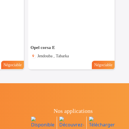
Opel corsa E
Jendouba , Tabarka
Négociable
Négociable
Nos applications