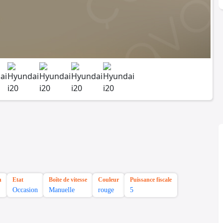
n
Etat
Boîte de vitesse
Couleur
Puissance fiscale
Occasion
Manuelle
rouge
5