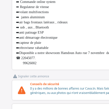
➡️ Commande online system
➡ Regulateur de vitesse
➡️volant multifonctions
➡️ jantes aluminium
➡️air bags frontaux latéraux , rideaux
➡️ usb , aux , Bluetooth
➡️anti patinage ESP
➡️anti démarrage électronique
➡️capteur de pluie
➡️rétroviseur rabattable
➡️Disponible a notre showroom Hamdoun Auto rue 7 novembre dev
☎ 22045077.
99626002
Signaler cette annonce
Conseils de sécurité
Il y a des millions de bonnes affaires sur Cava.tn. Mais fai
génériques, ou aux photos qui n'ont vraisemblablement pas é