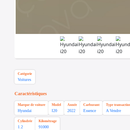
Catégorie
Voitures
Caractéristiques
Marque de voiture
Model
Année
Carburant
Type transactio
Hyundai
I20
2022
Essence
A Vendre
Cylindrée
Kilométrage
1.2
91000