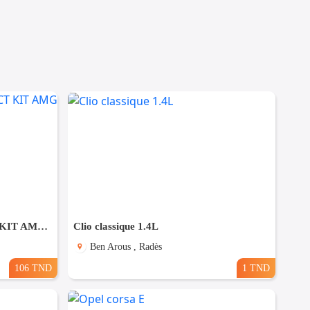
Mercedes GLA 250 E 8G-DCT KIT AMG PACK NIGHT
Clio classique 1.4L
Ben Arous , Radès
106 TND
1 TND