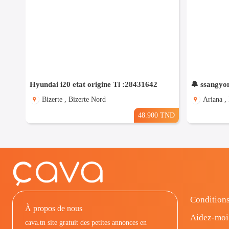
Hyundai i20 etat origine Tl :28431642
🔔 ssangyo
Bizerte , Bizerte Nord
Ariana ,
48.900 TND
Conditions
À propos de nous
Aidez-moi
cava.tn site gratuit des petites annonces en