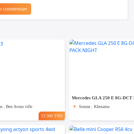
un commentaire
s , Ben Arous ville
Sousse , Khezama
53.500 TND