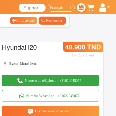
Support
Filtre avancé
Rechercher
Hyundai i20
48.900 TND
10/4/25, 9:25 AM
Bizerte
,
Menzel Jemil
Numéro de téléphone :
+21622045077
Numéro WhatsApp :
+21622045077
Discuter avec le vendeur