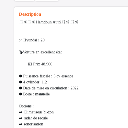
Description
🇹🇳🇹🇳 Hamdoun Auto🇹🇳 🇹🇳
✅ Hyundai i 20
💣Voiture en excellent état
💶 Prix 48.900
⛔ Puissance fiscale : 5 cv essence
⛔️ 4 cylinder 1.2
⛔ Date de mise en circulation : 2022
⛔ Boite : manuelle
Options :
➡️ Climatiseur bi-zon
➡️ radar de recule
➡️ sonorisation