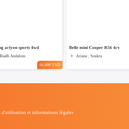
ng actyon sports 4wd
Belle mini Cooper R56 4cv
 Riadh Andalous
Ariana , Soukra
46.000 TND
 d'utilisation et informations légales