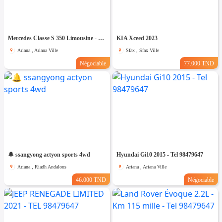
Mercedes Classe S 350 Limousine - Tel 98479647
KIA Xceed 2023
Ariana , Ariana Ville
Sfax , Sfax Ville
Négociable
77.000 TND
🔔 ssangyong actyon sports 4wd
Hyundai Gi10 2015 - Tel 98479647
Ariana , Riadh Andalous
Ariana , Ariana Ville
46.000 TND
Négociable