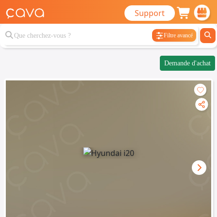
Support
Filtre avancé
Demande d'achat