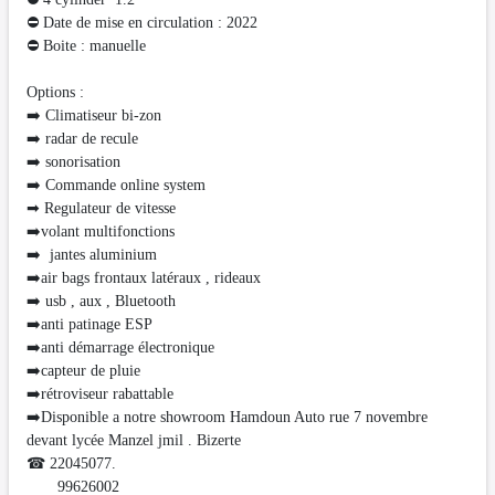
⛔ Date de mise en circulation : 2022
⛔ Boite : manuelle
Options :
➡️ Climatiseur bi-zon
➡️ radar de recule
➡️ sonorisation
➡️ Commande online system
➡ Regulateur de vitesse
➡️volant multifonctions
➡️ jantes aluminium
➡️air bags frontaux latéraux , rideaux
➡️ usb , aux , Bluetooth
➡️anti patinage ESP
➡️anti démarrage électronique
➡️capteur de pluie
➡️rétroviseur rabattable
➡️Disponible a notre showroom Hamdoun Auto rue 7 novembre
devant lycée Manzel jmil . Bizerte
☎ 22045077.
99626002