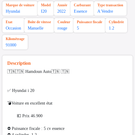
Marque de voiture
Model
Année
Carburant
Type transaction
Hyundai
I20
2022
Essence
A Vendre
Etat
Boîte de vitesse
Couleur
Puissance fiscale
Cylindrée
Occasion
Manuelle
rouge
5
1.2
Kilométrage
91000
Description
🇹🇳🇹🇳 Hamdoun Auto🇹🇳 🇹🇳
✅ Hyundai i 20
💣Voiture en excellent état
💶 Prix 46.900
⛔ Puissance fiscale : 5 cv essence
⛔️ 4 cylinder 1.2