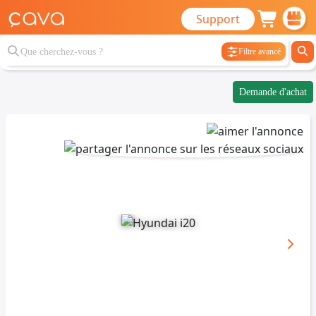
Support
Filtre avancé
Demande d'achat