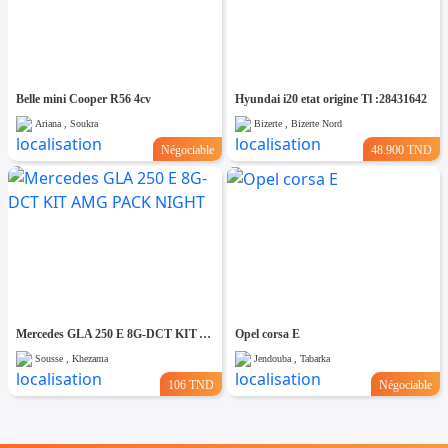
Belle mini Cooper R56 4cv
Hyundai i20 etat origine Tl :28431642
Ariana , Soukra
Bizerte , Bizerte Nord
Négociable
48.900 TND
Mercedes GLA 250 E 8G-DCT KIT AMG PACK NIGHT
Opel corsa E
Sousse , Khezama
Jendouba , Tabarka
106 TND
Négociable