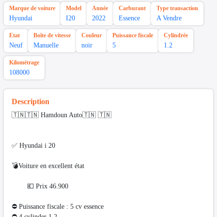
Marque de voiture
Model
Année
Carburant
Type transaction
Hyundai
I20
2022
Essence
A Vendre
Etat
Boîte de vitesse
Couleur
Puissance fiscale
Cylindrée
Neuf
Manuelle
noir
5
1.2
Kilométrage
108000
Description
🇹🇳🇹🇳 Hamdoun Auto🇹🇳 🇹🇳
✅ Hyundai i 20
💣Voiture en excellent état
💶 Prix 46.900
⛔ Puissance fiscale : 5 cv essence
⛔️ 4 cylinder 1.2