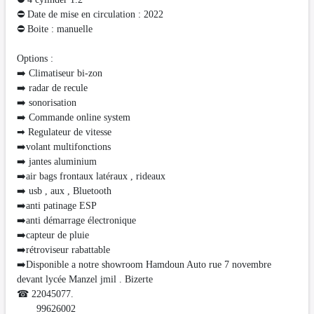
⛔ Date de mise en circulation : 2022
⛔ Boite : manuelle
Options :
➡️ Climatiseur bi-zon
➡️ radar de recule
➡️ sonorisation
➡️ Commande online system
➡ Regulateur de vitesse
➡️volant multifonctions
➡️ jantes aluminium
➡️air bags frontaux latéraux , rideaux
➡️ usb , aux , Bluetooth
➡️anti patinage ESP
➡️anti démarrage électronique
➡️capteur de pluie
➡️rétroviseur rabattable
➡️Disponible a notre showroom Hamdoun Auto rue 7 novembre
devant lycée Manzel jmil . Bizerte
☎ 22045077.
99626002