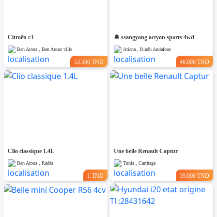
Citroën c3
🔔 ssangyong actyon sports 4wd
Ben Arous , Ben Arous ville
Ariana , Riadh Andalous
53.500 TND
46.000 TND
Clio classique 1.4L
Une belle Renault Captur
Ben Arous , Radès
Tunis , Carthage
1 TND
39.000 TND