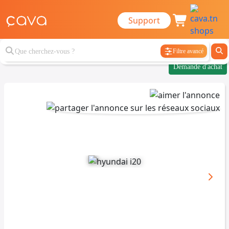
Support
Filtre avancé
Demande d'achat