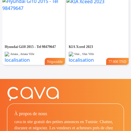
Hyundai Gi10 2015 - Tel 98479647
KIA Xceed 2023
Ariana , Ariana Ville
Sfax , Sfax Ville
Négociable
77.000 TND
À propos de nous
cava.tn site gratuit des petites annonces en Tunisie: Chattez,
discutez et négociez. Les vendeurs et acheteurs prés de chez