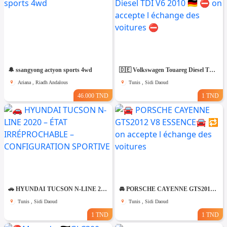
🔔 ssangyong actyon sports 4wd
🇩🇪 Volkswagen Touareg Diesel TDI V6 2010 🇩🇪 ⛔️ on accepte l échange des voitures ⛔️
Ariana , Riadh Andalous
Tunis , Sidi Daoud
46.000 TND
1 TND
🚗 HYUNDAI TUCSON N-LINE 2020 – ÉTAT IRRÉPROCHABLE – CONFIGURATION SPORTIVE
🚘 PORSCHE CAYENNE GTS2012 V8 ESSENCE🚘 🔁 on accepte l échange des voitures
Tunis , Sidi Daoud
Tunis , Sidi Daoud
1 TND
1 TND