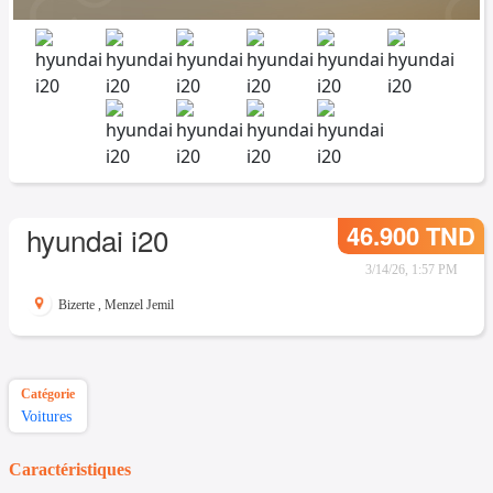
46.900 TND
hyundai i20
3/14/26, 1:57 PM
Bizerte
,
Menzel Jemil
Catégorie
Voitures
Caractéristiques