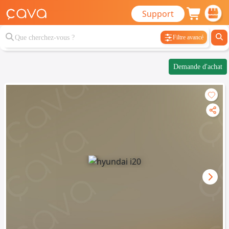
Support
Filtre avancé
Demande d'achat