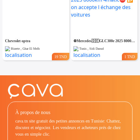
Chevrolet optra
⛔️Mercedes🇩🇪GLC300e 2025 8000km 4matic⛔️ 🔁 on accepte l échange des voitures
Bizerte , Ghar El Melh
Tunis , Sidi Daoud
19 TND
1 TND
À propos de nous
cava.tn site gratuit des petites annonces en Tunisie: Chattez,
discutez et négociez. Les vendeurs et acheteurs prés de chez
vous en simple clic.