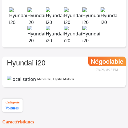
Négociable
Hyundai i20
7/4/26, 8:23 PM
Medenine
,
Djerba Midoun
Catégorie
Voitures
Caractéristiques