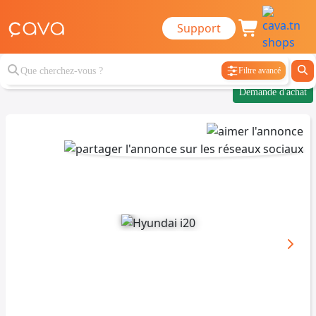
Support
Filtre avancé
Demande d'achat