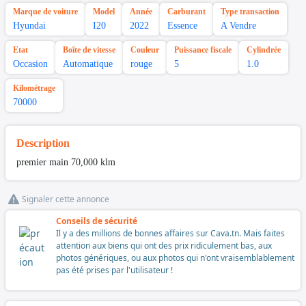
Marque de voiture
Model
Année
Carburant
Type transaction
Hyundai
I20
2022
Essence
A Vendre
Etat
Boîte de vitesse
Couleur
Puissance fiscale
Cylindrée
Occasion
Automatique
rouge
5
1.0
Kilométrage
70000
Description
premier main 70,000 klm
Signaler cette annonce
Conseils de sécurité
Il y a des millions de bonnes affaires sur Cava.tn. Mais faites
attention aux biens qui ont des prix ridiculement bas, aux
photos génériques, ou aux photos qui n'ont vraisemblablement
pas été prises par l'utilisateur !