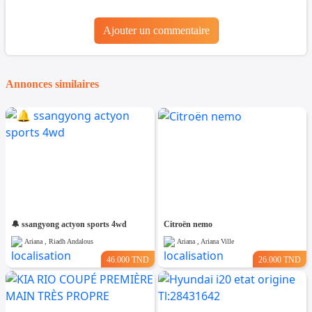
Ajouter un commentaire
Annonces similaires
🔔 ssangyong actyon sports 4wd
Citroën nemo
Ariana , Riadh Andalous
Ariana , Ariana Ville
46.000 TND
26.000 TND