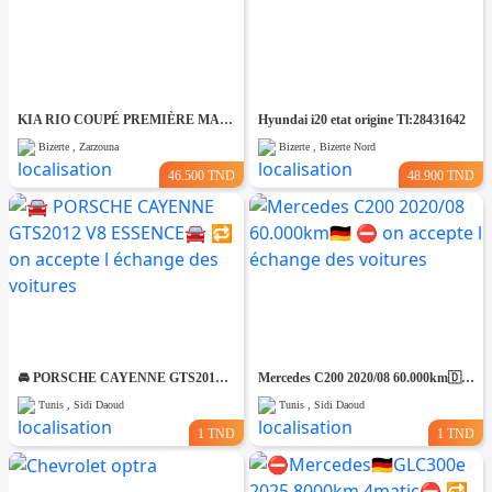
KIA RIO COUPÉ PREMIÈRE MAIN TRÈS PROPRE
Hyundai i20 etat origine Tl:28431642
Bizerte , Zarzouna
Bizerte , Bizerte Nord
46.500 TND
48.900 TND
🚘 PORSCHE CAYENNE GTS2012 V8 ESSENCE🚘 🔁 on accepte l échange des voitures
Mercedes C200 2020/08 60.000km🇩🇪 ⛔️ on accepte l échange des voitures
Tunis , Sidi Daoud
Tunis , Sidi Daoud
1 TND
1 TND