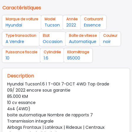
Caractéristiques
Marque de voiture
Model
Année
Carburant
Hyundai
Tucson
2022
Essence
Type transaction
Etat
Boîte de vitesse
Couleur
A Vendre
Occasion
Automatique
noir
Puissance fiscale
Cylindrée
Kilométrage
10
1.6
85000
Description
Hyundai Tucson1.6 l T-GDI 7-DCT 4WD Top Grade
09/ 2022 encore sous garantie
85.000 KM
10 cv essance
4x4 (4WD)
boite automatique Nombre de rapports 7
Transmission integrale
Airbags Frontaux | Latéraux | Rideaux | Centraux