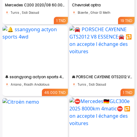
Mercedes C200 2020/08 60.000km🇩🇪 ⛔️ on accepte l échange des voitures
Chevrolet optra
Tunis , Sidi Daoud
Bizerte , Ghar El Melh
1 TND
19 TND
🔔 ssangyong actyon sports 4wd
🚘 PORSCHE CAYENNE GTS2012 V8 ESSENCE🚘 🔁 on accepte l échange des voitures
Ariana , Riadh Andalous
Tunis , Sidi Daoud
46.000 TND
1 TND