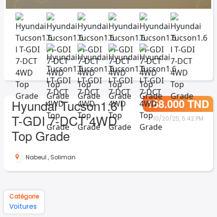
158.000 TND
Hyundai Tucson1.6 l
T-GDI 7-DCT 4WD
10/20/25, 6:42 PM
Top Grade
Nabeul
,
Soliman
Catégorie
Voitures