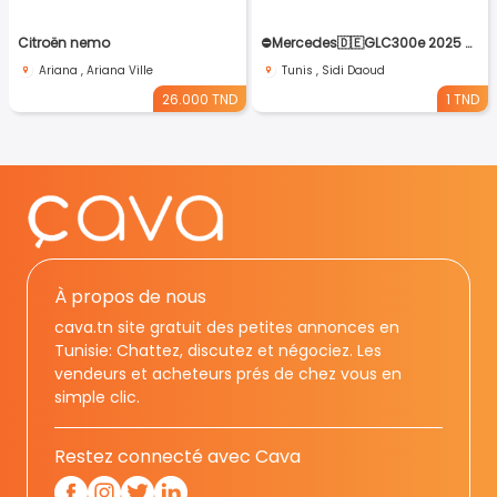
Citroën nemo
⛔️Mercedes🇩🇪GLC300e 2025 8000km 4matic⛔️ 🔁 on accepte l échange des voitures
Ariana , Ariana Ville
Tunis , Sidi Daoud
26.000 TND
1 TND
À propos de nous
cava.tn site gratuit des petites annonces en
Tunisie: Chattez, discutez et négociez. Les
vendeurs et acheteurs prés de chez vous en
simple clic.
Restez connecté avec Cava