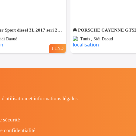
Range Rover Sport diesel 3L 2017 seri 258⛔️ ✨️On accepte l'échange des voitures
Sidi Daoud
Tunis , Sidi Daoud
1 TND
 d'utilisation et informations légales
e sécurité
e confidentialité