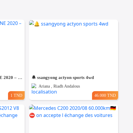
🚗 HYUNDAI TUCSON N-LINE 2020 – ÉTAT IRRÉPROCHABLE – CONFIGURATION SPORTIVE
🔔 ssangyong actyon sports 4wd
Ariana , Riadh Andalous
1 TND
46.000 TND