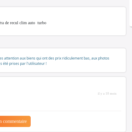
éra de recul clim auto turbo
tes attention aux biens qui ont des prix ridiculement bas, aux photos
té prises par l'utilisateur !
il y a 10 mois
un commentaire