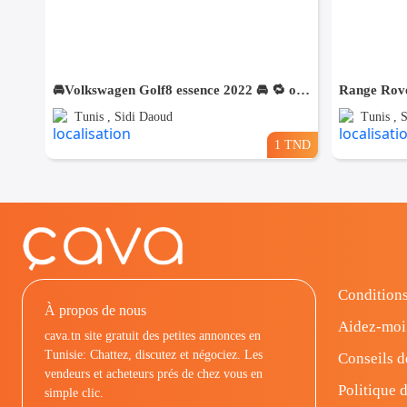
🚘Volkswagen Golf8 essence 2022 🚘 🔁 on accepte l échange des voitures
Tunis , Sidi Daoud
Tunis , 
1 TND
Conditions
À propos de nous
Aidez-moi
cava.tn site gratuit des petites annonces en
Tunisie: Chattez, discutez et négociez. Les
Conseils d
vendeurs et acheteurs prés de chez vous en
Politique d
simple clic.