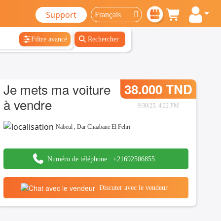
Support
Filtre avancé
Rechercher
Je mets ma voiture
38.000 TND
à vendre
9/30/25, 4:22 PM
Nabeul
,
Dar Chaabane El Fehri
Numéro de téléphone :
+21692506855
Discuter avec le vendeur