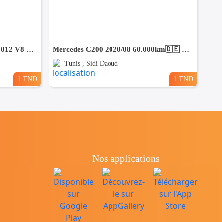
🚘 PORSCHE CAYENNE GTS2012 V8 ESSENCE🚘 🔁 on accepte l échange des voitures
Mercedes C200 2020/08 60.000km🇩🇪 ⛔️ on accepte l échange des voitures
Tunis , Sidi Daoud
1 TND
1 TND
Nos applications