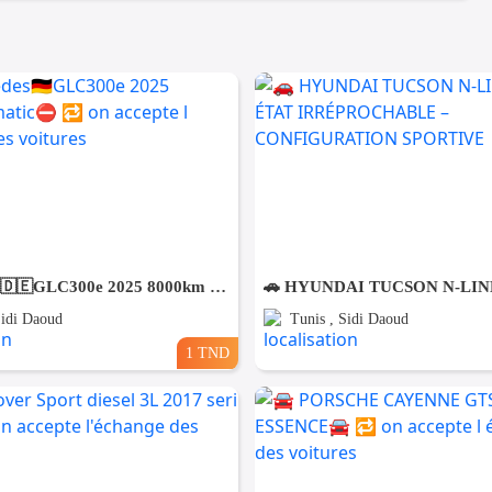
⛔️Mercedes🇩🇪GLC300e 2025 8000km 4matic⛔️ 🔁 on accepte l échange des voitures
Sidi Daoud
Tunis , Sidi Daoud
1 TND