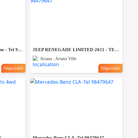
Mercedes Classe S 350 Limousine - Tel 98479647
JEEP RENEGADE LIMITED 2021 - TEL 98479647
Ariana , Ariana Ville
Négociable
Négociable
d
Mercedes-Benz CLA -Tel 98479647