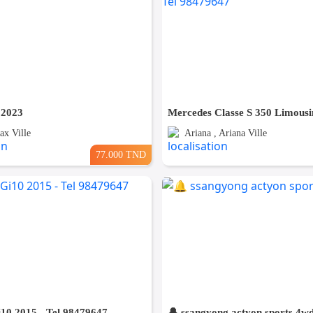
 2023
ax Ville
Ariana , Ariana Ville
77.000 TND
10 2015 - Tel 98479647
🔔 ssangyong actyon sports 4w