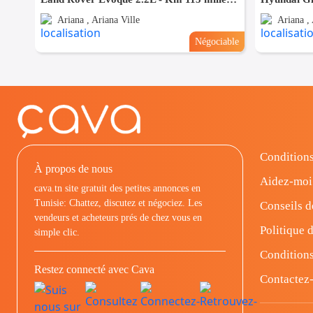
Ariana , Ariana Ville
Ariana , 
Négociable
Conditions
À propos de nous
Aidez-moi
cava.tn site gratuit des petites annonces en
Tunisie: Chattez, discutez et négociez. Les
Conseils d
vendeurs et acheteurs prés de chez vous en
Politique d
simple clic.
Conditions
Restez connecté avec Cava
Contactez