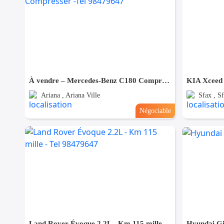
À vendre – Mercedes-Benz C180 Compresser -Tel 98479647
KIA Xceed
Ariana , Ariana Ville
Sfax , Sf
Négociable
Land Rover Évoque 2.2L - Km 115 mille - Tel 98479647
Hyundai Gi