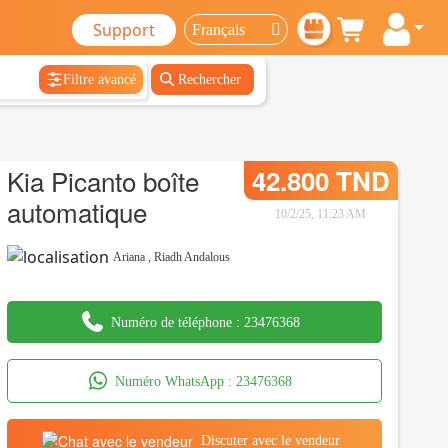
Support
Filtre avancé
Rechercher
Kia Picanto boîte
42.800 TND
automatique
10/2/25, 11:23 AM
Ariana
,
Riadh Andalous
Numéro de téléphone :
23476368
Numéro WhatsApp :
23476368
Discuter avec le vendeur