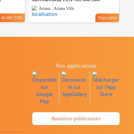
Ariana , Ariana Ville
46.000 TND
Négociable
Nos applications
Bannières publicitaires