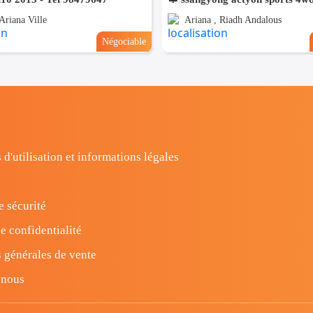
Ariana Ville
Ariana , Riadh Andalous
Négociable
 d'utilisation et informations légales
e sécurité
e confidentialité
 générales de vente
-nous