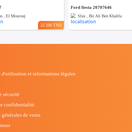
7
Ford fiesta 20707646
s , El Mourouj
Sfax , Bir Ali Ben Khalifa
22.500 TND
 d'utilisation et informations légales
e sécurité
e confidentialité
 générales de vente
-nous