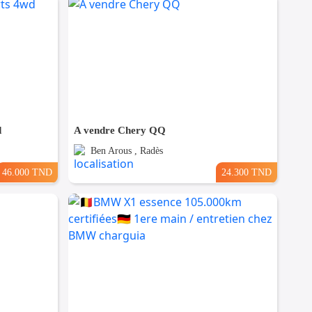
d
A vendre Chery QQ
Ben Arous , Radès
46.000 TND
24.300 TND