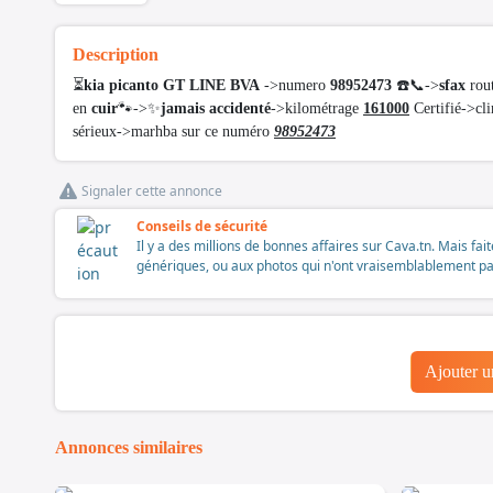
Description
⏳
kia picanto GT LINE BVA
->numero
98952473
☎️📞->
sfax
rout
en
cuir
🐾->✨
jamais accidenté
->kilométrage
161000
Certifié->cli
sérieux->marhba sur ce numéro
98952473
Signaler cette annonce
Conseils de sécurité
Il y a des millions de bonnes affaires sur Cava.tn. Mais fai
génériques, ou aux photos qui n'ont vraisemblablement pas é
Ajouter 
Annonces similaires