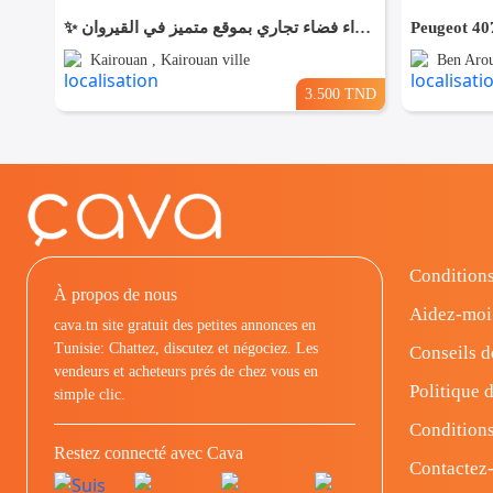
✨ للّكراء فضاء تجاري بموقع متميز في القيروان ✨
Peugeot 40
Kairouan , Kairouan ville
Ben Arou
3.500 TND
Conditions
À propos de nous
Aidez-moi
cava.tn site gratuit des petites annonces en
Tunisie: Chattez, discutez et négociez. Les
Conseils d
vendeurs et acheteurs prés de chez vous en
Politique d
simple clic.
Conditions
Restez connecté avec Cava
Contactez