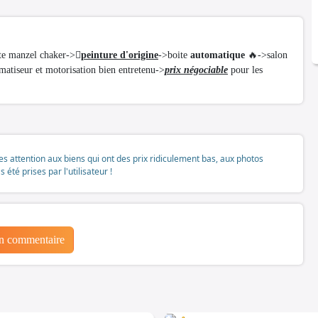
e manzel chaker->🫯
peinture d'origine
->boite
automatique
🔥->salon
matiseur et motorisation bien entretenu->
prix négociable
pour les
tes attention aux biens qui ont des prix ridiculement bas, aux photos
té prises par l'utilisateur !
un commentaire