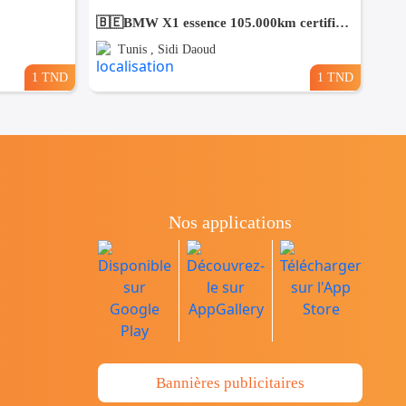
🇧🇪BMW X1 essence 105.000km certifiées🇩🇪 1ere main / entretien chez BMW charguia
Tunis , Sidi Daoud
1 TND
1 TND
Nos applications
Bannières publicitaires