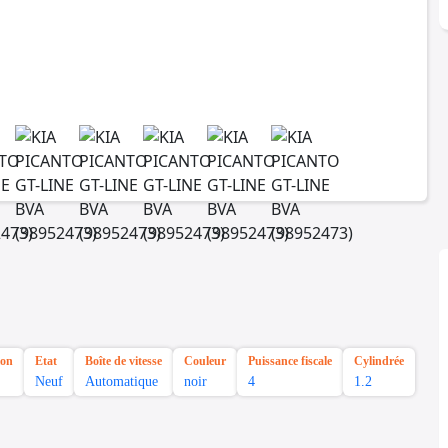
ion
Etat
Boîte de vitesse
Couleur
Puissance fiscale
Cylindrée
Neuf
Automatique
noir
4
1.2