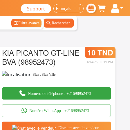
Support
Filtre avancé
Rechercher
KIA PICANTO GT-LINE
10 TND
BVA (98952473)
6/14/26, 11:19 PM
Sfax
,
Sfax Ville
Numéro de téléphone :
+21698952473
Numéro WhatsApp :
+21698952473
Discuter avec le vendeur