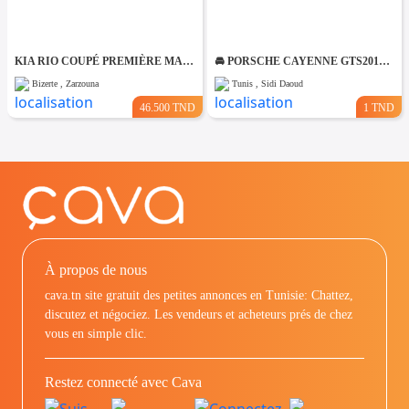
KIA RIO COUPÉ PREMIÈRE MAIN TRÈS PROPRE
🚘 PORSCHE CAYENNE GTS2012 V8 ESSENCE🚘 🔁 on accepte l échange des voitures
Bizerte , Zarzouna
Tunis , Sidi Daoud
46.500 TND
1 TND
À propos de nous
cava.tn site gratuit des petites annonces en Tunisie: Chattez,
discutez et négociez. Les vendeurs et acheteurs prés de chez
vous en simple clic.
Restez connecté avec Cava