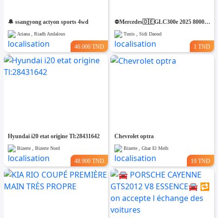
🔔 ssangyong actyon sports 4wd
⛔️Mercedes🇩🇪GLC300e 2025 8000km 4matic⛔️ 🔁 on accepte l échange des voitures
Ariana , Riadh Andalous
Tunis , Sidi Daoud
46.000 TND
1 TND
Hyundai i20 etat origine Tl:28431642
Chevrolet optra
Bizerte , Bizerte Nord
Bizerte , Ghar El Melh
48.900 TND
19 TND