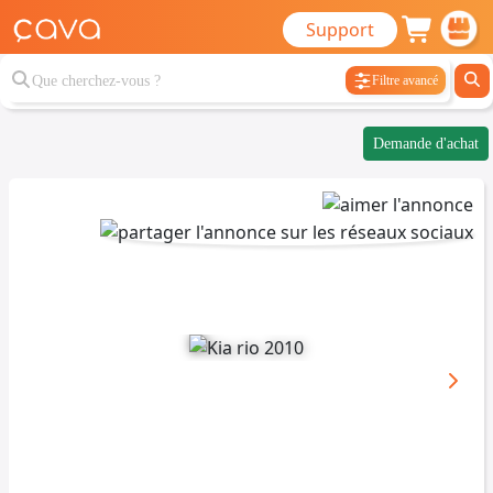
Support
Filtre avancé
Demande d'achat