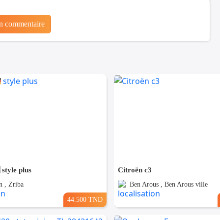
un commentaire
 style plus
Citroën c3
 , Zriba
Ben Arous , Ben Arous ville
44.500 TND