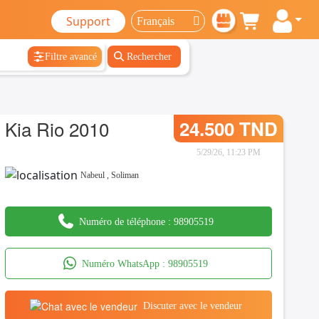
Support
Filtre avancé
Rechercher
Kia Rio 2010
24.500 TND
5/29/26, 11:23 PM
Nabeul
,
Soliman
Numéro de téléphone :
98905519
Numéro WhatsApp :
98905519
Discuter avec le vendeur