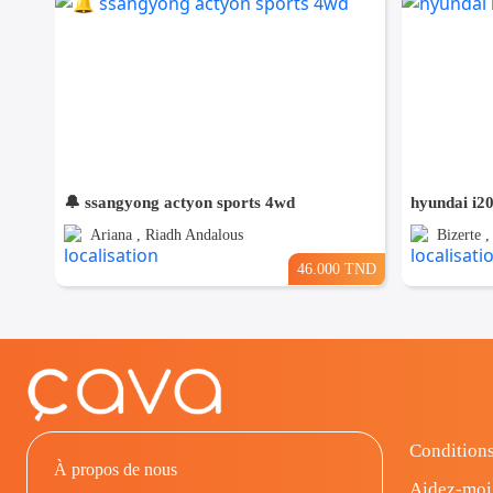
🔔 ssangyong actyon sports 4wd
hyundai i20
Ariana , Riadh Andalous
Bizerte ,
46.000 TND
Conditions
À propos de nous
Aidez-moi