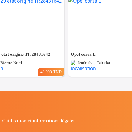
 etat origine Tl :28431642
Opel corsa E
 Bizerte Nord
Jendouba , Tabarka
48.900 TND
 d'utilisation et informations légales