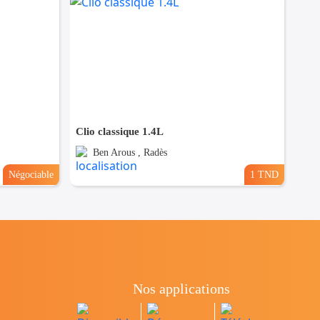
Clio classique 1.4L
Ben Arous , Radès
Négociable
1 TND
Nos applications